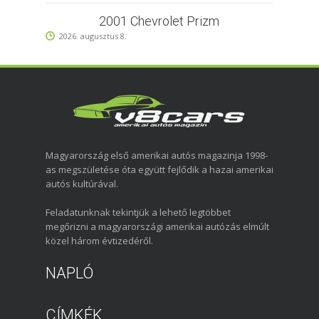
2001 Chevrolet Prizm
2026. augusztus 8.
Magyarország első amerikai autós magazinja 1998-
as megszületése óta együtt fejlődik a hazai amerikai
autós kultúrával.
Feladatunknak tekintjük a lehető legtöbbet
megőrizni a magyarországi amerikai autózás elmúlt
közel három évtizedéről.
NAPLÓ
CÍMKÉK