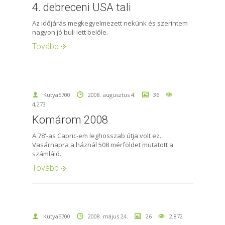
4. debreceni USA tali
Az időjárás megkegyelmezett nekünk és szerintem
nagyon jó buli lett belőle.
Tovább
Kutya5700
2008. augusztus 4.
36
4,273
Komárom 2008
A 78'-as Capric-em leghosszab útja volt ez.
Vasárnapra a háznál 508 mérföldet mutatott a
számláló.
Tovább
Kutya5700
2008. május 24.
26
2,872