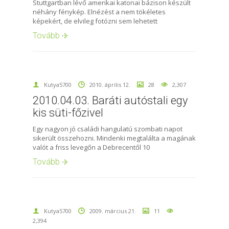
Stuttgartban lévő amerikai katonai bázison készült
néhány fénykép. Elnézést a nem tökéletes
képekért, de elvileg fotózni sem lehetett
Tovább
Kutya5700
2010. április 12.
28
2,307
2010.04.03. Baráti autóstali egy
kis süti-főzivel
Egy nagyon jó családi hangulatú szombati napot
sikerült összehozni. Mindenki megtalálta a magának
valót a friss levegőn a Debrecentől 10
Tovább
Kutya5700
2009. március 21.
11
2,394