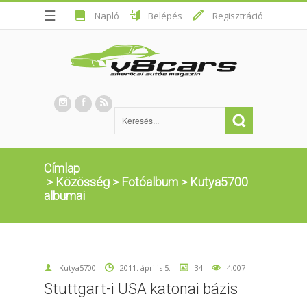
☰
Napló
Belépés
Regisztráció
Címlap
>
Közösség
>
Fotóalbum
>
Kutya5700
albumai
Kutya5700
2011. április 5.
34
4,007
Stuttgart-i USA katonai bázis