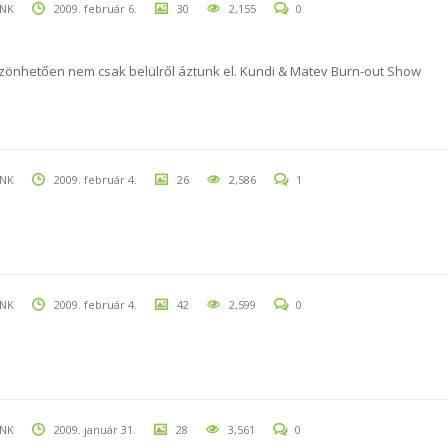
UNK
2009. február 6.
30
2,155
0
öszönhetően nem csak belülről áztunk el. Kundi & Matev Burn-out Show
UNK
2009. február 4.
26
2,586
1
UNK
2009. február 4.
42
2,599
0
UNK
2009. január 31.
28
3,561
0