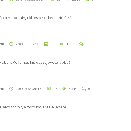
kép a happeningről, és az odavezető útról.
UNK
2009. április 19.
89
3,035
3
ában. Kellemes kis összejövetel volt ;-)
UNK
2009. február 17.
57
4,344
0
álkozó volt, a zord időjárás ellenére.