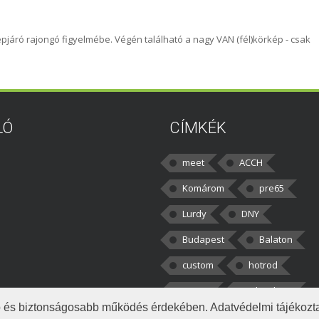
epjáró rajongó figyelmébe. Végén található a nagy VAN (fél)körkép - csak
LÓ
CÍMKÉK
meet
ACCH
Komárom
pre65
Lurdy
DNY
Budapest
Balaton
custom
hotrod
v8cars
50brothers
obb és biztonságosabb működés érdekében. Adatvédelmi tájékoz