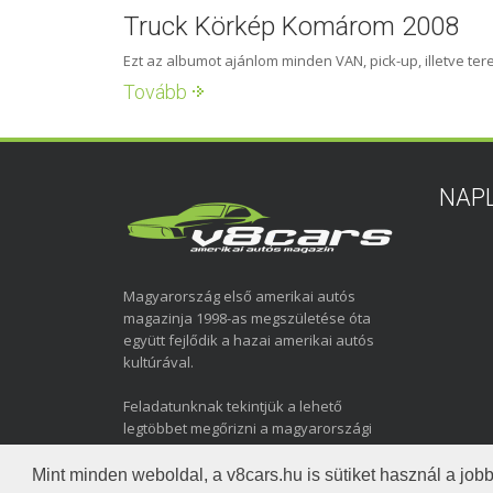
Truck Körkép Komárom 2008
Ezt az albumot ajánlom minden VAN, pick-up, illetve ter
Tovább
NAP
Magyarország első amerikai autós
magazinja 1998-as megszületése óta
együtt fejlődik a hazai amerikai autós
kultúrával.
Feladatunknak tekintjük a lehető
legtöbbet megőrizni a magyarországi
amerikai autózás elmúlt közel három
évtizedéről.
Mint minden weboldal, a v8cars.hu is sütiket használ a j