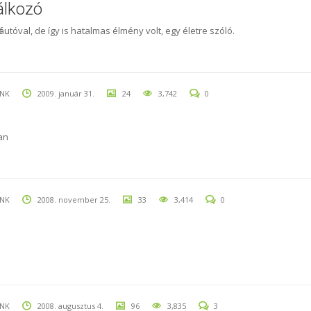
álkozó
utóval, de így is hatalmas élmény volt, egy életre szóló.
UNK
2009. január 31.
24
3,742
0
an
UNK
2008. november 25.
33
3,414
0
UNK
2008. augusztus 4.
96
3,835
3