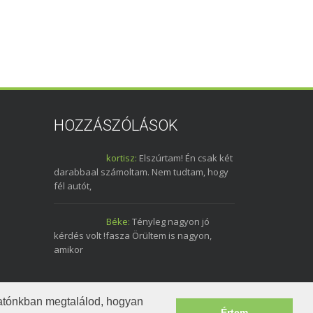
HOZZÁSZÓLÁSOK
kortisz:
Elszúrtam! Én csak két
darabbaal számoltam. Nem tudtam, hogy
fél autót,
Béke:
Tényleg nagyon jó
kérdés volt !fasza Örültem is nagyon,
amikor
tatónkban megtalálod, hogyan
Értem