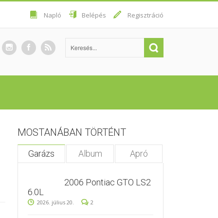
Napló
Belépés
Regisztráció
MOSTANÁBAN TÖRTÉNT
Garázs
Album
Apró
2006 Pontiac GTO LS2
6.0L
2026. július 20.
2