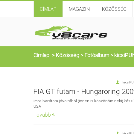
CÍMLAP
MAGAZIN
KÖZÖSSÉG
Címlap
>
Közösség
>
Fotóalbum
>
kicsiPU
kicsiP
FIA GT futam - Hungaroring 200
Imre barátom jóvoltából (innen is köszönöm neki) készü
USA
Tovább
kicsiP