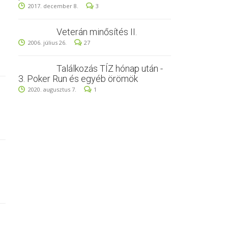
2017. december 8.
3
Veterán minősítés II.
2006. július 26.
27
Találkozás TÍZ hónap után -
3. Poker Run és egyéb örömök
2020. augusztus 7.
1