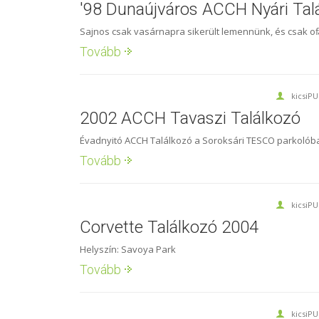
'98 Dunaújváros ACCH Nyári Tal
Sajnos csak vasárnapra sikerült lemennünk, és csak off a
Tovább
kicsiP
2002 ACCH Tavaszi Találkozó
Évadnyitó ACCH Találkozó a Soroksári TESCO parkolób
Tovább
kicsiP
Corvette Találkozó 2004
Helyszín: Savoya Park
Tovább
kicsiP