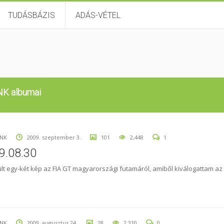
TUDÁSBÁZIS
ADÁS-VÉTEL
NK albumai
UNK
2009. szeptember 3.
101
2,448
1
9.08.30
lt egy-két kép az FIA GT magyarországi futamáról, amiből kiválogattam az
UNK
2009. augusztus 24.
28
2,310
0