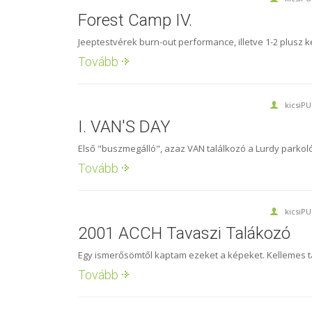
Forest Camp IV.
Jeeptestvérek burn-out performance, illetve 1-2 plusz 
Tovább
kicsiP
I. VAN'S DAY
Első "buszmegálló", azaz VAN találkozó a Lurdy parkolój
Tovább
kicsiP
2001 ACCH Tavaszi Talákozó
Egy ismerősömtől kaptam ezeket a képeket. Kellemes tal
Tovább