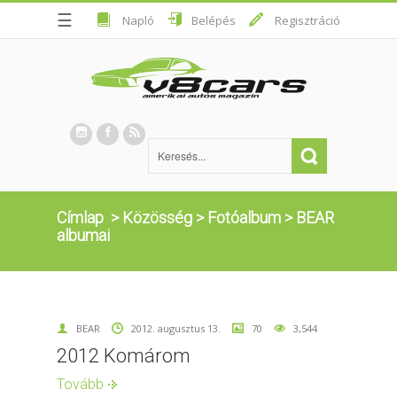
☰
Napló
Belépés
Regisztráció
Címlap
>
Közösség
>
Fotóalbum
>
BEAR
albumai
BEAR
2012. augusztus 13.
70
3,544
2012 Komárom
Tovább