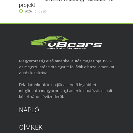
projekt
2026. július 20.
Magyarország első amerikai autós magazinja 1998-
as megszületése óta együtt fejlődik a hazai amerikai
autós kultúrával.
Feladatunknak tekintjük a lehető legtöbbet
megőrizni a magyarországi amerikai autózás elmúlt
közel három évtizedéről.
NAPLÓ
CÍMKÉK