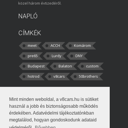
közel három évtizedéről.
NAPLÓ
CÍMKÉK
meet
ACCH
Komárom
pre65
Lurdy
DNY
Budapest
Balaton
custom
hotrod
v8cars
50brothers
HOZZÁSZÓLÁSOK
Mint minden weboldal, a v8cars.hu is sütiket
kortisz:
Elszúrtam! Én csak két
használ a jobb és biztonságosabb működés
darabbaal számoltam. Nem tudtam, hogy fél autót,
érdekében. Adatvédelmi tájékoztatónkban
megtalálod, hogyan gondoskodunk adataid
Béke:
Tényleg nagyon jó kérdés volt
védelméről.
Bővebben