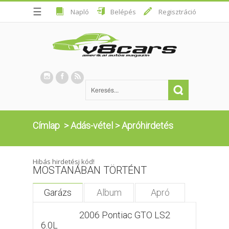
☰
Napló
Belépés
Regisztráció
Címlap
>
Adás-vétel
>
Apróhirdetés
Hibás hirdetési kód!
MOSTANÁBAN TÖRTÉNT
Garázs
Album
Apró
2006 Pontiac GTO LS2
6.0L