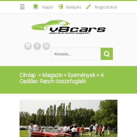
☰
Napló
Belépés
Regisztráció
Címlap
>
Magazin
>
Események
>
4.
Cadillac Ranch összefoglaló