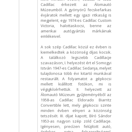
Cadillac érkezett az Álomautó
Múzeumból. A gyönyörű fecskefarkas
évjáratok mellett egy igazi ritkaság is
megjelent, egy 1974 es Cadillac Custom
Victoria, halottaskocsi, benne az
amerikai autógyártás márkáinak
emlékeivel.
A sok szép Cadillac közül ez évben is
kiemelkedtek a közönség díjas kocsik.
A találkozó legszebb Cadillacje
szavazáson, I. helyezést ért el Somogyi
István 1947-es Cadillac Sedanja, melyet
tulajdonosa több évi kitartó munkával
restaurált. A folyamatot a gépkocsi
mellett kiállított fotókon, mi is
végigkísérhettük. II. helyezett az
Álomautó Múzeum gyűjteményéből az
1958-as Cadillac Eldorado Biarritz
Convertible lett, mely gépkocsi szinte
minden évben elnyeri a közönség
tetszését. III. díjat kapott, Bíró Sándor
1953-as nagyon szép zöld Cadillacje.
Igényesen, precízen felújított autó,
érdekes extra felszereltséggel.