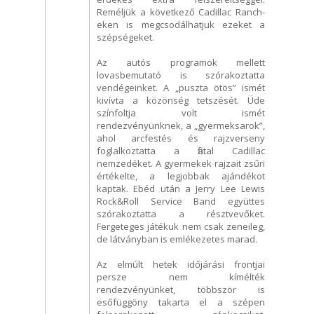
Reméljük a következő Cadillac Ranch-
eken is megcsodálhatjuk ezeket a
szépségeket.
Az autós programok mellett
lovasbemutató is szórakoztatta
vendégeinket. A „puszta ötös” ismét
kivívta a közönség tetszését. Üde
színfoltja volt ismét
rendezvényünknek, a „gyermeksarok”,
ahol arcfestés és rajzverseny
foglalkoztatta a fiatal Cadillac
nemzedéket. A gyermekek rajzait zsűri
értékelte, a legjobbak ajándékot
kaptak. Ebéd után a Jerry Lee Lewis
Rock&Roll Service Band együttes
szórakoztatta a résztvevőket.
Fergeteges játékuk nem csak zeneileg,
de látványban is emlékezetes marad.
Az elmúlt hetek időjárási frontjai
persze nem kímélték
rendezvényünket, többször is
esőfüggöny takarta el a szépen