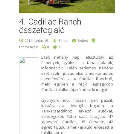
4. Cadillac Ranch
összefoglaló
2011. június 15.
Boltos
Boltos
Események
0
0
Eltelt néhány nap, letisztultak az
élmények, gyűlnek a tapasztalatok,
információk. Talán érdemes néhány
szót szólni június első amerikai autós
eseményéről a 4. Cadillac Ranchről,
mely egyben a régió legnagyobb
Cadillac találkozójává nőtte ki magát.
Gyönyörű idő, frissen nyírt pázsit,
kristálytiszta levegő fogadta a
Tanyacsárdához érkező autókat,
vendégeket. Több száz látogató, 47
gyönyörű Cadillac, 15 Corvette, 42
egyéb típusú amerikai autó érkezett a
találkozóra.