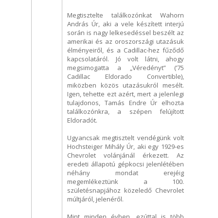
Megtisztelte találkozónkat Wahorn
András Úr, aki a vele készített interjú
során is nagy lelkesedéssel beszélt az
amerikai és az oroszországi utazásuk
élményeiről, és a Cadillac-hez fűződő
kapcsolatáról. Jó volt látni, ahogy
megsimogatta a „Véredényt” (’75
Cadillac Eldorado Convertible),
miközben közös utazásukról mesélt.
Igen, tehette ezt azért, mert a jelenlegi
tulajdonos, Tamás Endre Úr elhozta
találkozónkra, a szépen felújított
Eldoradót.
Ugyancsak megtisztelt vendégünk volt
Hochsteiger Mihály Úr, aki egy 1929-es
Chevrolet volánjánál érkezett. Az
eredeti állapotú gépkocsi jelenlétében
néhány mondat erejéig
megemlékeztünk a 100.
születésnapjához közeledő Chevrolet
múltjáról, jelenéről.
Mint minden évben, ezúttal is több