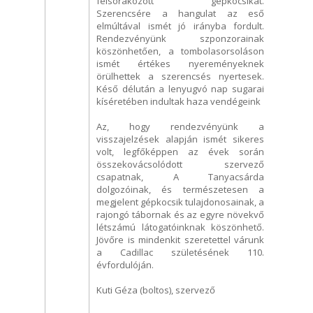
felsorakozott gépkocsikat.
Szerencsére a hangulat az eső
elmúltával ismét jó irányba fordult.
Rendezvényünk szponzorainak
köszönhetően, a tombolasorsoláson
ismét értékes nyereményeknek
örülhettek a szerencsés nyertesek.
Késő délután a lenyugvó nap sugarai
kíséretében indultak haza vendégeink
Az, hogy rendezvényünk a
visszajelzések alapján ismét sikeres
volt, legfőképpen az évek során
összekovácsolódott szervező
csapatnak, A Tanyacsárda
dolgozóinak, és természetesen a
megjelent gépkocsik tulajdonosainak, a
rajongó tábornak és az egyre növekvő
létszámú látogatóinknak köszönhető.
Jövőre is mindenkit szeretettel várunk
a Cadillac születésének 110.
évfordulóján.
Kuti Géza (boltos), szervező