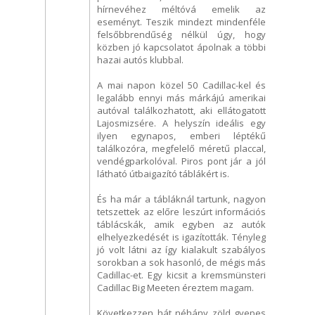
hírnevéhez méltóvá emelik az
eseményt. Teszik mindezt mindenféle
felsőbbrendűség nélkül úgy, hogy
közben jó kapcsolatot ápolnak a többi
hazai autós klubbal.
A mai napon közel 50 Cadillac-kel és
legalább ennyi más márkájú amerikai
autóval találkozhatott, aki ellátogatott
Lajosmizsére. A helyszín ideális egy
ilyen egynapos, emberi léptékű
találkozóra, megfelelő méretű placcal,
vendégparkolóval. Piros pont jár a jól
látható útbaigazító táblákért is.
És ha már a tábláknál tartunk, nagyon
tetszettek az előre leszúrt információs
táblácskák, amik egyben az autók
elhelyezkedését is igazították. Tényleg
jó volt látni az így kialakult szabályos
sorokban a sok hasonló, de mégis más
Cadillac-et. Egy kicsit a kremsmünsteri
Cadillac Big Meeten éreztem magam.
Következzen hát néhány zöld gyepes