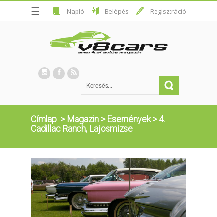
☰
Napló
Belépés
Regisztráció
Címlap
>
Magazin
>
Események
>
4.
Cadillac Ranch, Lajosmizse