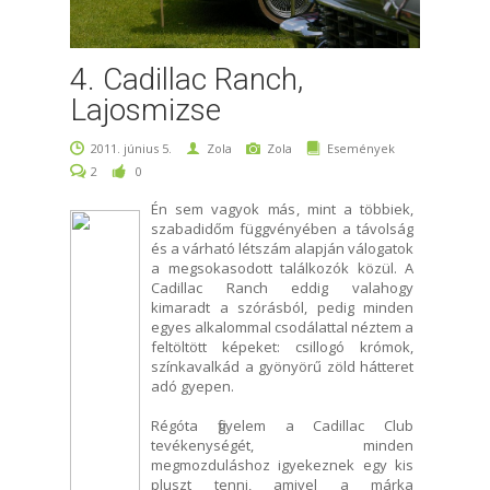
4. Cadillac Ranch,
Lajosmizse
2011. június 5.
Zola
Zola
Események
2
0
Én sem vagyok más, mint a többiek,
szabadidőm függvényében a távolság
és a várható létszám alapján válogatok
a megsokasodott találkozók közül. A
Cadillac Ranch eddig valahogy
kimaradt a szórásból, pedig minden
egyes alkalommal csodálattal néztem a
feltöltött képeket: csillogó krómok,
színkavalkád a gyönyörű zöld hátteret
adó gyepen.
Régóta figyelem a Cadillac Club
tevékenységét, minden
megmozduláshoz igyekeznek egy kis
pluszt tenni, amivel a márka