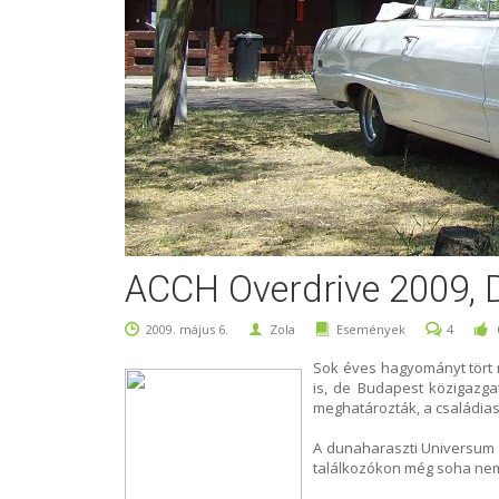
ACCH Overdrive 2009, 
2009. május 6.
Zola
Események
4
Sok éves hagyományt tört m
is, de Budapest közigazgat
meghatározták, a családias,
A dunaharaszti Universum ü
találkozókon még soha nem 