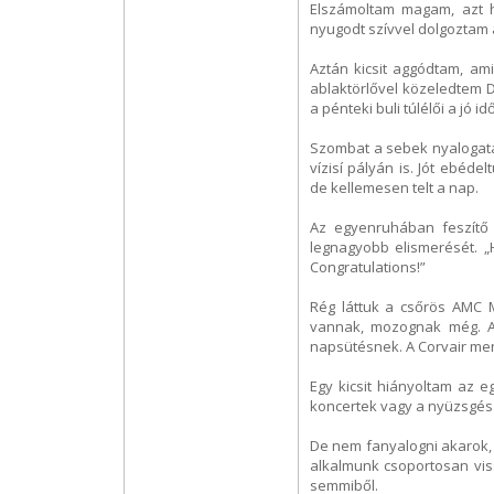
Elszámoltam magam, azt h
nyugodt szívvel dolgoztam 
Aztán kicsit aggódtam, am
ablaktörlővel közeledtem D
a pénteki buli túlélői a jó i
Szombat a sebek nyalogatás
vízisí pályán is. Jót ebéd
de kellemesen telt a nap.
Az egyenruhában feszítő 
legnagyobb elismerését. „H
Congratulations!”
Rég láttuk a csőrös AMC M
vannak, mozognak még. 
napsütésnek. A Corvair m
Egy kicsit hiányoltam az 
koncertek vagy a nyüzsgés 
De nem fanyalogni akarok, 
alkalmunk csoportosan vis
semmiből.