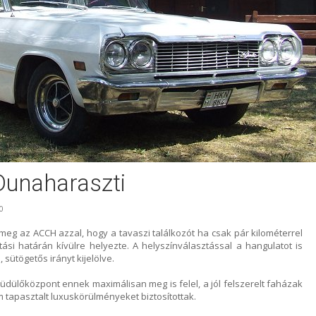
Dunaharaszti
0
eg az ACCH azzal, hogy a tavaszi találkozót ha csak pár kilométerrel
ási határán kívülre helyezte. A helyszínválasztással a hangulatot is
 sütögetős irányt kijelölve.
dülőközpont ennek maximálisan meg is felel, a jól felszerelt faházak
tapasztalt luxuskörülményeket biztosítottak.