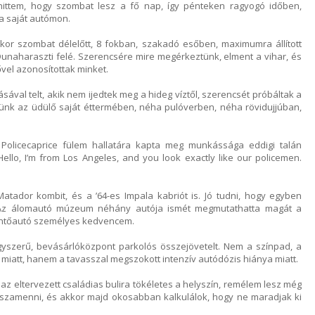
ittem, hogy szombat lesz a fő nap, így pénteken ragyogó időben,
a saját autómon.
ikor szombat délelőtt, 8 fokban, szakadó esőben, maximumra állított
unaharaszti felé. Szerencsére mire megérkeztünk, elment a vihar, és
dővel azonosítottak minket.
ával telt, akik nem ijedtek meg a hideg víztől, szerencsét próbáltak a
eltünk az üdülő saját éttermében, néha pulóverben, néha rövidujjúban,
Policecaprice fülem hallatára kapta meg munkássága eddigi talán
ello, I’m from Los Angeles, and you look exactly like our policemen.
atador kombit, és a ’64-es Impala kabriót is. Jó tudni, hogy egyben
Az álomautó múzeum néhány autója ismét megmutathatta magát a
entőautó személyes kedvencem.
egyszerű, bevásárlóközpont parkolós összejövetelt. Nem a színpad, a
miatt, hanem a tavasszal megszokott intenzív autódózis hiánya miatt.
az eltervezett családias bulira tökéletes a helyszín, remélem lesz még
szamenni, és akkor majd okosabban kalkulálok, hogy ne maradjak ki