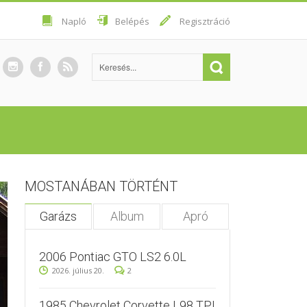
Napló
Belépés
Regisztráció
MOSTANÁBAN TÖRTÉNT
Garázs
Album
Apró
2006 Pontiac GTO LS2 6.0L
2026. július 20.
2
1985 Chevrolet Corvette L98 TPI