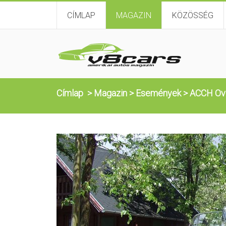
CÍMLAP
MAGAZIN
KÖZÖSSÉG
Címlap
>
Magazin
>
Események
>
ACCH Ove