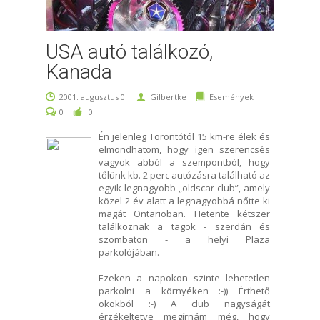
USA autó találkozó,
Kanada
2001. augusztus 0.
Gilbertke
Események
0
0
Én jelenleg Torontótól 15 km-re élek és
elmondhatom, hogy igen szerencsés
vagyok abból a szempontból, hogy
tőlünk kb. 2 perc autózásra található az
egyik legnagyobb „oldscar club”, amely
közel 2 év alatt a legnagyobbá nőtte ki
magát Ontarioban. Hetente kétszer
találkoznak a tagok - szerdán és
szombaton - a helyi Plaza
parkolójában.
Ezeken a napokon szinte lehetetlen
parkolni a környéken :-)) Érthető
okokból :-) A club nagyságát
érzékeltetve megírnám még, hogy