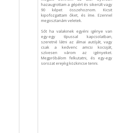
hazaugrottam a gépért és sikerült vagy
90 képet összehoznom. Kicsit
kipofozgattam őket, és íme. Ezennel
megosztanám veletek.
Sőt ha valakinek egyéni igénye van
egy-egy típussal kapcsolatban,
szeretné látni az álmai autóját, vagy
csak a kedvenc amcsi kocsiját,
szívesen várom az igényeket.
Megpróbálom felkutatni, és egy-egy
sorozat erejéig közkincse tenni.