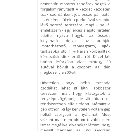
nemritkán motoros rendőrök segítik a
forgalomirányítást! A kezdet kezdeten
csak szerdánként jött össze pár autó,
esténként kiültek a parkolóval szembe
lévő söröző teraszára, majd - ha jól
emlékszem - egy lelkes alapító hirtelen
ötlettel nyitva hagyta az összes
kinyitható dolgot az autóján
(motorháztető, csomagtartó, ajtók
tanksapka stb...) :-)) Páran körbeállták,
kérdezősködtek erről-arról. Közel két
hónap leforgása alatt mintegy 30
autóval bővült a csoport, az idén
megközelíti a 300-at!
Hihetetlen, hogy néha micsoda
csodákat lehet itt látni. Többször
terveztem már, hogy kilátogatok a
fényképezőgéppel, de általában ez
rendszeresen elfelejtődött. Mármint a
gép otthon :-(( Így kénytelen voltam gép
nélkül csorgatni a nyálamat. Most
viszont mar nem bírtam tovább, mert
ismét megállva olyanokat láttam, hogy
megállt bennem az ütő! Gyorsan