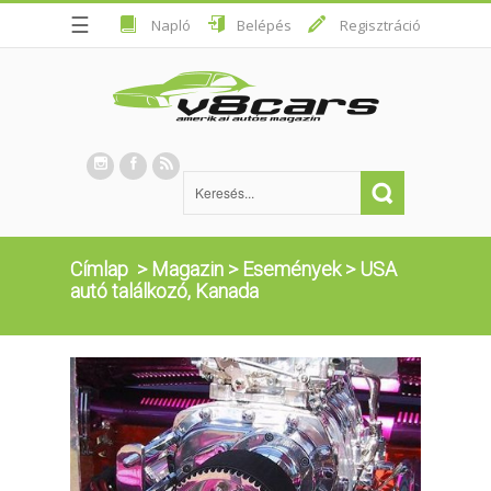
☰
Napló
Belépés
Regisztráció
Címlap
>
Magazin
>
Események
>
USA
autó találkozó, Kanada