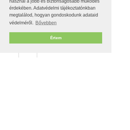
használ a jobb és biztonságosabb működés
érdekében. Adatvédelmi tájékoztatónkban
megtalálod, hogyan gondoskodunk adataid
védelméről.
Bővebben
Értem