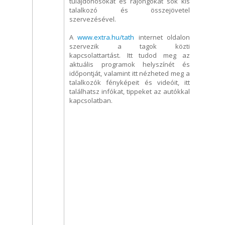
tulajdonosokat és rajongókat sok kis
talalkozó és összejövetel
szervezésével.
A
www.extra.hu/tath
internet oldalon
szervezik a tagok közti
kapcsolattartást. Itt tudod meg az
aktuális programok helyszínét és
időpontját, valamint itt nézheted meg a
talalkozók fényképeit és videóit, itt
találhatsz infókat, tippeket az autókkal
kapcsolatban.