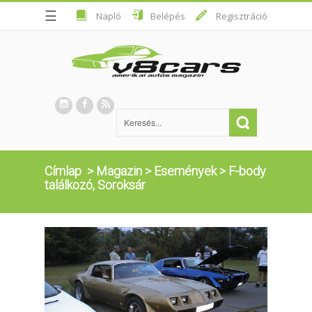
☰
Napló
Belépés
Regisztráció
Címlap
>
Magazin
>
Események
>
F-body
találkozó, Soroksár