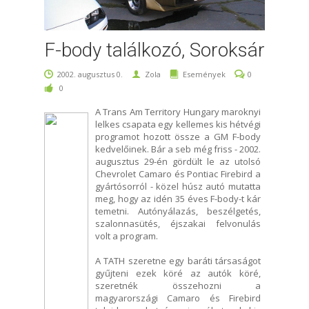
F-body találkozó, Soroksár
2002. augusztus 0.
Zola
Események
0
0
A Trans Am Territory Hungary maroknyi
lelkes csapata egy kellemes kis hétvégi
programot hozott össze a GM F-body
kedvelőinek. Bár a seb még friss - 2002.
augusztus 29-én gördült le az utolsó
Chevrolet Camaro és Pontiac Firebird a
gyártósorról - közel húsz autó mutatta
meg, hogy az idén 35 éves F-body-t kár
temetni. Autónyálazás, beszélgetés,
szalonnasütés, éjszakai felvonulás
volt a program.
A TATH szeretne egy baráti társaságot
gyűjteni ezek köré az autók köré,
szeretnék összehozni a
magyarországi Camaro és Firebird