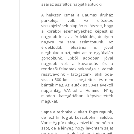
száraz aszfaltos napját kaptuk ki.
A helyszín ismét a Baumax áruház
parkolója volt. Az előzetes
visszajelzések alapján is látszott, hogy
a korábbi eseményekhez képest is
nagyobb lesz az érdeklődés, de ilyen
nagyra mi sem számítottunk. Az
érdeklődők létszáma is jóval
meghaladta azt, mint amire egyáltalán
gondoltunk. Ebből adódóan jóval
nagyobb volt a kavarodás és a
rendezői feladatok sokasága is. Voltak
résztvevőink - látogatóink, akik oda-
vissza 500 km-t is megtettek, és nem
bánták meg. Az autók az 50-es évektől
napjainkig, VAN-tól a Hummer H1-ig
minden kategóriában képviseltették
magukat.
Sajna a technika ki akart fogni rajtunk,
de ezt ki fogjuk küszöbölni mielőbb.
Van még pár dolog, amivel tölthetném a
szót, de a lényeg, hogy levontam saját
részre is a tanulságot, és tudom mit,