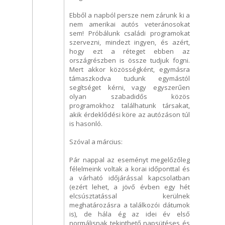
Ebből a napból persze nem zárunk ki a
nem amerikai autós veteránosokat
sem! Próbálunk családi programokat
szervezni, mindezt ingyen, és azért,
hogy ezt a réteget ebben az
országrészben is össze tudjuk fogni.
Mert akkor közösségként, egymásra
támaszkodva tudunk egymástól
segítséget kérni, vagy egyszerűen
olyan szabadidős közös
programokhoz találhatunk társakat,
akik érdeklődési köre az autózáson túl
is hasonló.
Szóval a március:
Pár nappal az eseményt megelőzőleg
félelmeink voltak a korai időponttal és
a várható időjárással kapcsolatban
(ezért lehet, a jövő évben egy hét
elcsúsztatással kerülnek
meghatározásra a találkozói dátumok
is), de hála ég az idei év első
normálisnak tekinthető napsütéses és