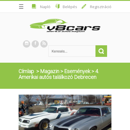
☰
Napló
Belépés
Regisztráció
Címlap
>
Magazin
>
Események
>
4.
Amerikai autós találkozó Debrecen