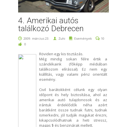
4. Amerikai autós
találkozó Debrecen
2009. március 23.
Zuhi
Események
10
0
Röviden egy kis tisztázás.
Még mindig sokan félre értik a
szándékaink (főképp médiában
találkozom elírással). Ez nem egy
kiállítás, vagy valami pénz orientált
esemény.
Civil barátokként célunk egy olyan
időpont és hely biztosítása, ahol az
amerikai autó tulajdonosok és az
irántuk érdeklődők néha azért
barátként össze tudnak futni, tudnak
ismerkedni, jól tudják magukat érezni,
kikapcsolódhatnak a heti stressz,
magas $ és benzinárak mellett.