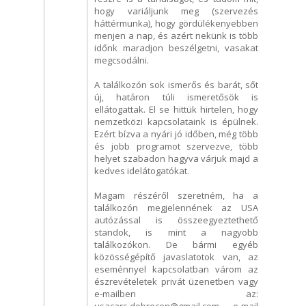
hogy variáljunk meg (szervezés
háttérmunka), hogy gördülékenyebben
menjen a nap, és azért nekünk is több
időnk maradjon beszélgetni, vasakat
megcsodálni.
A találkozón sok ismerős és barát, sőt
új, határon túli ismeretősök is
ellátogattak. El se hittük hirtelen, hogy
nemzetközi kapcsolataink is épülnek.
Ezért bízva a nyári jó időben, még több
és jobb programot szervezve, több
helyet szabadon hagyva várjuk majd a
kedves idelátogatókat.
Magam részéről szeretném, ha a
találkozón megjelennének az USA
autózással is összeegyeztethető
standok, is mint a nagyobb
találkozókon. De bármi egyéb
közösségépítő javaslatotok van, az
eseménnyel kapcsolatban várom az
észrevételetek privát üzenetben vagy
e-mailben az:
usacars.debrecen@gmail.com e-mail