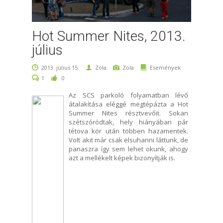
Hot Summer Nites, 2013.
július
2013. július 15.
Zola
Zola
Események
1
0
Az SCS parkoló folyamatban lévő
átalakítása eléggé megtépázta a Hot
Summer Nites résztvevőit. Sokan
szétszóródtak, hely hiányában pár
tétova kör után többen hazamentek.
Volt akit már csak elsuhanni láttunk, de
panaszra így sem lehet okunk, ahogy
azt a mellékelt képek bizonyítják is.