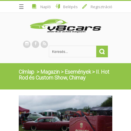
☰
Napló
Belépés
Regisztráció
Címlap
>
Magazin
>
Események
>
II. Hot
Rod és Custom Show, Chimay