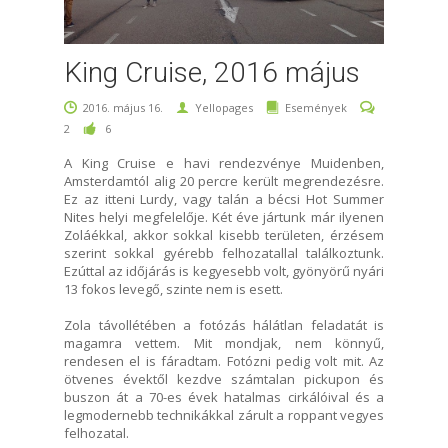
King Cruise, 2016 május
2016. május 16.
Yellopages
Események
2
6
A King Cruise e havi rendezvénye Muidenben,
Amsterdamtól alig 20 percre került megrendezésre.
Ez az itteni Lurdy, vagy talán a bécsi Hot Summer
Nites helyi megfelelője. Két éve jártunk már ilyenen
Zoláékkal, akkor sokkal kisebb területen, érzésem
szerint sokkal gyérebb felhozatallal találkoztunk.
Ezúttal az időjárás is kegyesebb volt, gyönyörű nyári
13 fokos levegő, szinte nem is esett.
Zola távollétében a fotózás hálátlan feladatát is
magamra vettem. Mit mondjak, nem könnyű,
rendesen el is fáradtam. Fotózni pedig volt mit. Az
ötvenes évektől kezdve számtalan pickupon és
buszon át a 70-es évek hatalmas cirkálóival és a
legmodernebb technikákkal zárult a roppant vegyes
felhozatal.