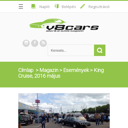
☰
Napló
Belépés
Regisztráció
Címlap
>
Magazin
>
Események
>
King
Cruise, 2016 május