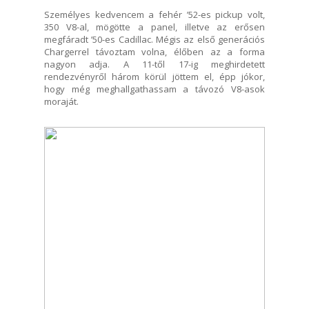
Személyes kedvencem a fehér ’52-es pickup volt,
350 V8-al, mögötte a panel, illetve az erősen
megfáradt ’50-es Cadillac. Mégis az első generációs
Chargerrel távoztam volna, élőben az a forma
nagyon adja. A 11-től 17-ig meghirdetett
rendezvényről három körül jöttem el, épp jókor,
hogy még meghallgathassam a távozó V8-asok
moraját.