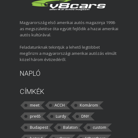
Magyarország első amerikai autós magazinja 1998-
as megszületése óta együtt fejlődik a hazai amerikai
autós kultúrával.
Feladatunknak tekintjük a lehető legtöbbet
megőrizni a magyarországi amerikai autózás elmúlt
közel három évtizedéről.
NAPLÓ
CÍMKÉK
meet
ACCH
Komárom
pre65
Lurdy
DNY
Budapest
Balaton
custom