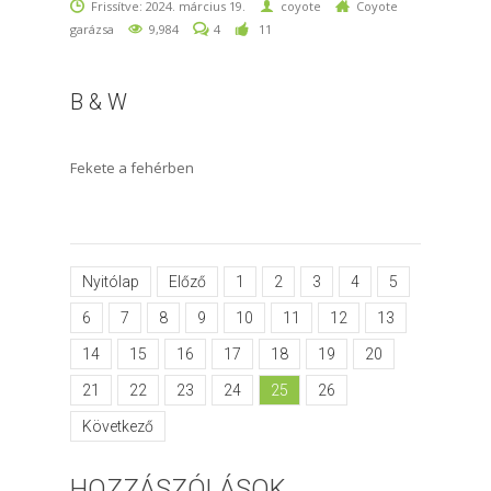
Frissítve: 2024. március 19.
coyote
Coyote
garázsa
9,984
4
11
B & W
Fekete a fehérben
Nyitólap
Előző
1
2
3
4
5
6
7
8
9
10
11
12
13
14
15
16
17
18
19
20
21
22
23
24
25
26
Következő
HOZZÁSZÓLÁSOK