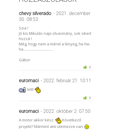
chevy silverado
- 2021. december
30. 08:53
Szia !
Jó kis Mikulás napi olvasmány, sok sikert
hozzá !
Még, hogy nem a méret a lényeg, he-he-
he.................................
Gábor
0
euromaci
- 2022. február 21. 10:11
lett!
0
euromaci
- 2022. október 2. 07:50
A motor akkor kész.
Következő
projekt? Mármint ami ütemezve van.