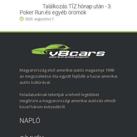
Találkozás TÍZ hónap után - 3.
Poker Run és egyéb örömök
2020. augusztus 7.
Magyarország első amerikai autós magazinja 1998-
as megszületése óta együtt fejlődik a hazai amerikai
autós kultúrával.
Feladatunknak tekintjük a lehető legtöbbet
megőrizni a magyarországi amerikai autózás elmúlt
közel három évtizedéről.
NAPLÓ