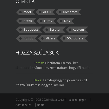
CÍMKÉK
meet
ACCH
Komárom
pre65
Lurdy
DNY
Budapest
Balaton
custom
hotrod
v8cars
50brothers
HOZZÁSZÓLÁSOK
kortisz:
Elszúrtam! Én csak két
darabbaal számoltam. Nem tudtam, hogy fél autót,
Béke:
Tényleg nagyon jó kérdés volt
!fasza Örültem is nagyon, amikor
Copyright © 1998-2026 v8cars.hu
T
|
|
Szerzői jogok
|
Adatkezelés
Napló