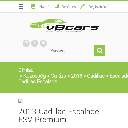
☰
Napló
Belépés
Regisztráció
Címlap
>
Közösség
>
Garázs
>
2013
>
Cadillac
>
Escalad
Cadillac Escalade
2013 Cadillac Escalade
ESV Premium