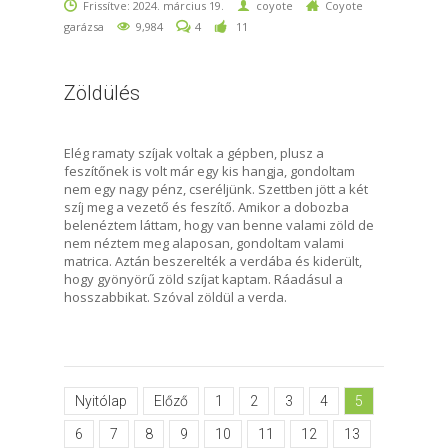
Frissítve: 2024. március 19.
coyote
Coyote
garázsa
9,984
4
11
Zöldülés
Elég ramaty szíjak voltak a gépben, plusz a
feszítőnek is volt már egy kis hangja, gondoltam
nem egy nagy pénz, cseréljünk. Szettben jött a két
szíj meg a vezető és feszítő. Amikor a dobozba
belenéztem láttam, hogy van benne valami zöld de
nem néztem meg alaposan, gondoltam valami
matrica. Aztán beszerelték a verdába és kiderült,
hogy gyönyörű zöld szíjat kaptam. Ráadásul a
hosszabbikat. Szóval zöldül a verda.
Nyitólap
Előző
1
2
3
4
5
6
7
8
9
10
11
12
13