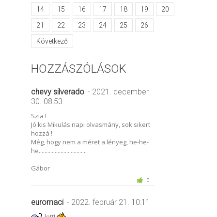
14
15
16
17
18
19
20
21
22
23
24
25
26
Következő
HOZZÁSZÓLÁSOK
chevy silverado
- 2021. december
30. 08:53
Szia !
Jó kis Mikulás napi olvasmány, sok sikert
hozzá !
Még, hogy nem a méret a lényeg, he-he-
he.................................
Gábor
0
euromaci
- 2022. február 21. 10:11
lett!