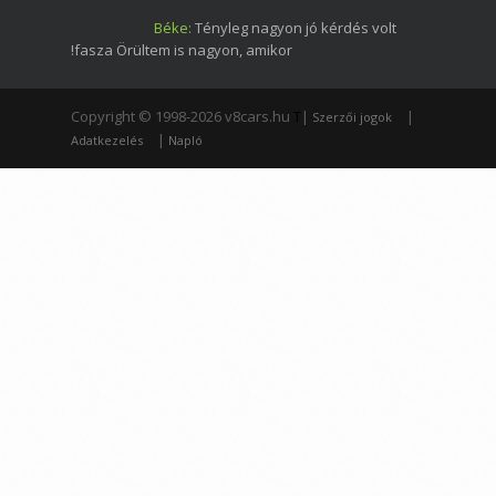
Béke:
Tényleg nagyon jó kérdés volt
!fasza Örültem is nagyon, amikor
Copyright © 1998-2026 v8cars.hu
T
|
|
Szerzői jogok
|
Adatkezelés
Napló