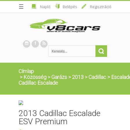
☰
Napló
Belépés
Regisztráció
Címlap
>
Közösség
>
Garázs
>
2013
>
Cadillac
>
Escalad
Cadillac Escalade
2013 Cadillac Escalade
ESV Premium