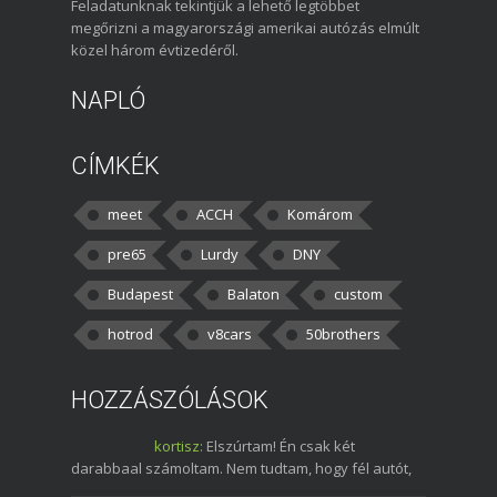
Feladatunknak tekintjük a lehető legtöbbet
megőrizni a magyarországi amerikai autózás elmúlt
közel három évtizedéről.
NAPLÓ
CÍMKÉK
meet
ACCH
Komárom
pre65
Lurdy
DNY
Budapest
Balaton
custom
hotrod
v8cars
50brothers
HOZZÁSZÓLÁSOK
kortisz:
Elszúrtam! Én csak két
darabbaal számoltam. Nem tudtam, hogy fél autót,