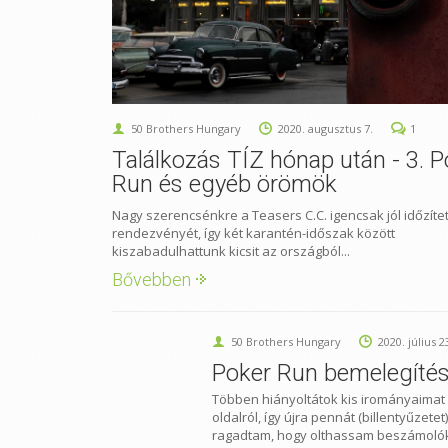
50 Brothers Hungary
2020. augusztus 7.
1
Találkozás TÍZ hónap után - 3. P
Run és egyéb örömök
Nagy szerencsénkre a Teasers C.C. igencsak jól időzíte
rendezvényét, így két karantén-időszak között
kiszabadulhattunk kicsit az országból...
Bővebben
50 Brothers Hungary
2020. július 2
Poker Run bemelegíté
Többen hiányoltátok kis irományaimat
oldalról, így újra pennát (billentyűzetet)
ragadtam, hogy olthassam beszámolók