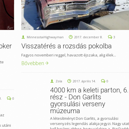
MinnesotaiHighwayman
2017. december 8.
3
oker
Visszatérés a rozsdás pokolba
Fagyos novemberi reggel, havazott éjszaka, alig élek...
tte
Bővebben
Zola
2017. április 14.
0
4000 km a keleti parton, 6.
rész - Don Garlits
3.
0
gyorsulási verseny
s
múzeuma
 az
A létesítményt Don Garlits, a gyorsulási
versenyzés legendás alakja jegyzi. Nagy utat
 utáni
kell bejárni ahhoz, hogy valakire a „Big Dadd