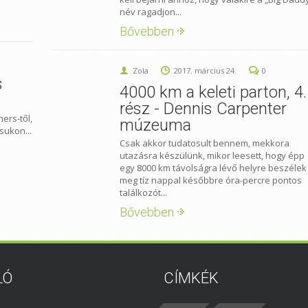
név ragadjon...
Bővebben
Zola
2017. március 24.
0
s
4000 km a keleti parton, 4.
rész - Dennis Carpenter
hers-től,
múzeuma
sukon...
Csak akkor tudatosult bennem, mekkora
utazásra készülünk, mikor leesett, hogy épp
egy 8000 km távolságra lévő helyre beszélek
meg tíz nappal későbbre óra-percre pontos
találkozót...
Bővebben
LÓ
CÍMKÉK