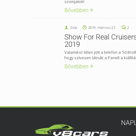
szomjatok!
Bővebben
Zola
2019. március 27.
2
Show For Real Cruiser
2019
Valamikor télen jött a telefon a ’50 Brot
hogy szívesen látnák a Panelt a kiállítá
Bővebben
NAP