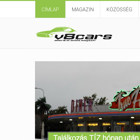
CÍMLAP
MAGAZIN
KÖZÖSSÉG
Találkozás TÍZ hónap után 