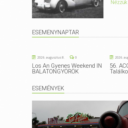
Nézzük
ESEMÉNYNAPTÁR
2026. augusztus 8.
0
2026. au
Los An Gyenes Weekend IN
56. AC
BALATONGYÖRÖK
Találk
ESEMÉNYEK