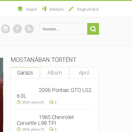
Napló
Belépés
Regisztráció
MOSTANÁBAN TÖRTÉNT
Garázs
Album
Apró
2006 Pontiac GTO LS2
6.0L
2026. július 20.
2
1985 Chevrolet
Corvette L98 TPI
2026. július 15.
0