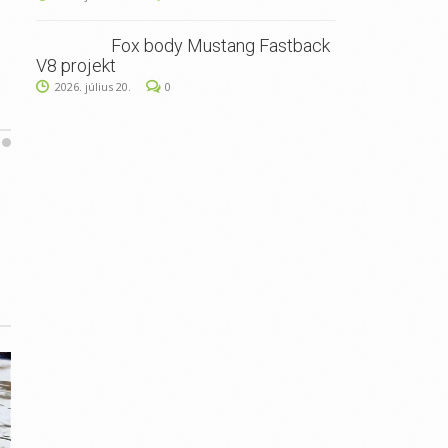
Fox body Mustang Fastback
V8 projekt
2026. július 20.
0
2026. augusztus 28.
0
2026. szeptember 19.
JászV8
1. Fullsize Show