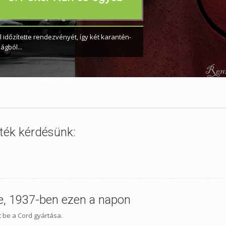
y újra pennát (billentyűzetet) ragadtam, hogy
 időzítette rendezvényét, így két karantén-
ágból...
áték kérdésünk:
e, 1937-ben ezen a napon
t be a Cord gyártása.