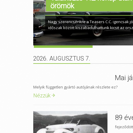
örömök
Poker Run bemelegítés
Többen hiányoltátok kis irományaimat az oldalról, íg
Nagy szerencsénkre a Teasers C.C. igencsak jól
olthassam beszámolók utáni szomjatok!
időszak között kiszabadulhattunk kicsit az orsz
2026. AUGUSZTUS 7.
Mai j
Melyik független gyártó autójának részlete ez?
Nézzük
89 év
fejeződöt