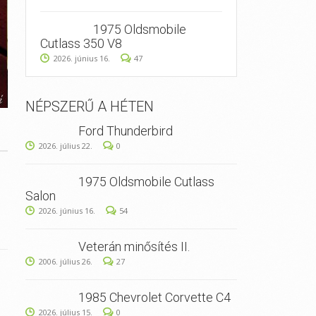
1975 Oldsmobile
Cutlass 350 V8
2026. június 16.
47
NÉPSZERŰ A HÉTEN
Ford Thunderbird
2026. július 22.
0
1975 Oldsmobile Cutlass
Salon
2026. június 16.
54
Veterán minősítés II.
2006. július 26.
27
1985 Chevrolet Corvette C4
2026. július 15.
0