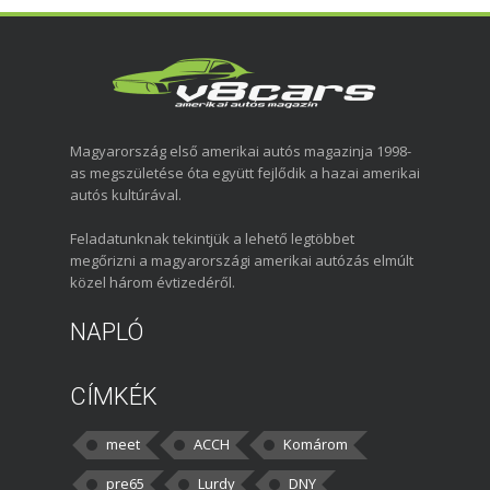
Magyarország első amerikai autós magazinja 1998-
as megszületése óta együtt fejlődik a hazai amerikai
autós kultúrával.
Feladatunknak tekintjük a lehető legtöbbet
megőrizni a magyarországi amerikai autózás elmúlt
közel három évtizedéről.
NAPLÓ
CÍMKÉK
meet
ACCH
Komárom
pre65
Lurdy
DNY