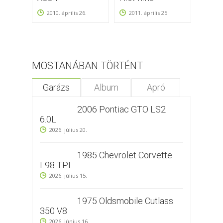
2010. április 26.
2011. április 25.
2009
MOSTANÁBAN TÖRTÉNT
Garázs
Album
Apró
2006 Pontiac GTO LS2
6.0L
2026. július 20.
1985 Chevrolet Corvette
L98 TPI
2026. július 15.
1975 Oldsmobile Cutlass
350 V8
2026. június 16.