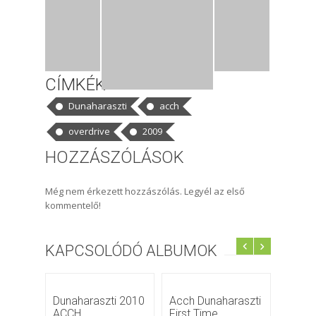
CÍMKÉK
Dunaharaszti
acch
overdrive
2009
HOZZÁSZÓLÁSOK
Még nem érkezett hozzászólás. Legyél az első
kommentelő!
KAPCSOLÓDÓ ALBUMOK
Dunaharaszti 2010
Acch Dunaharaszti
Dunaha
ACCH
First Time
2009.