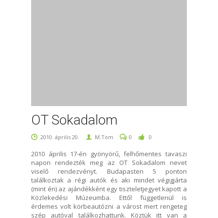
OT Sokadalom
2010. április 20.
M.Tom
0
0
2010 április 17-én gyönyörű, felhőmentes tavaszi
napon rendezték meg az OT Sokadalom nevet
viselő rendezvényt. Budapasten 5 ponton
találkoztak a régi autók és aki mindet végigjárta
(mint én) az ajándékként egy tiszteletjegyet kapott a
Közlekedési Múzeumba. Ettől függetlenül is
érdemes volt körbeautózni a várost mert rengeteg
szép autóval találkozhattunk. Köztük itt van a