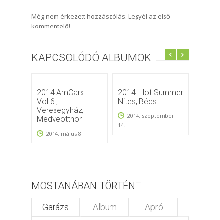
Még nem érkezett hozzászólás. Legyél az első
kommentelő!
KAPCSOLÓDÓ ALBUMOK
2014.AmCars
2014. Hot Summer
Hocke
Vol.6.,
Nites, Bécs
2012
Veresegyház,
2014. szeptember
Medveotthon
14.
2014. május 8.
MOSTANÁBAN TÖRTÉNT
Garázs
Album
Apró