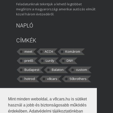
Feladatunknak tekintjük a lehető legtöbbet
megőrizni a magyarországi amerikai autózás elmúlt
közel három évtizedéről.
NAPLÓ
CÍMKÉK
meet
ACCH
Komárom
pre65
Lurdy
DNY
Budapest
Balaton
custom
hotrod
v8cars
50brothers
HOZZÁSZÓLÁSOK
Mint minden weboldal, a v8cars.hu is sütiket
kortisz:
Elszúrtam! Én csak két
használ a jobb és biztonságosabb működés
darabbaal számoltam. Nem tudtam, hogy fél autót,
érdekében. Adatvédelmi tájékoztatónkban