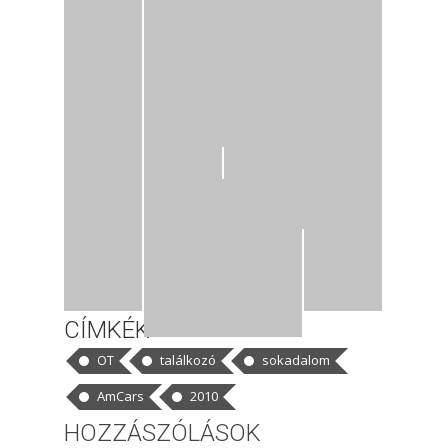
CÍMKÉK
OT
találkozó
sokadalom
AmCars
2010
HOZZÁSZÓLÁSOK