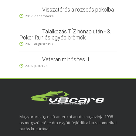
Visszatérés a rozsdás pokolba
2017. december 8.
Találkozás TÍZ hónap után - 3.
Poker Run és egyéb örömök
2020. augusztus 7.
Veterán minősítés II.
2006. július 26.
Magyarország első amerikai autós magazinja 1998-
as megszületése óta együtt fejlődik a hazai amerikai
autós kultúrával.