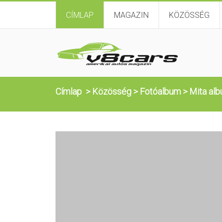
CÍMLAP
MAGAZIN
KÖZÖSSÉG
Címlap
>
Közösség
>
Fotóalbum
>
Mita alb