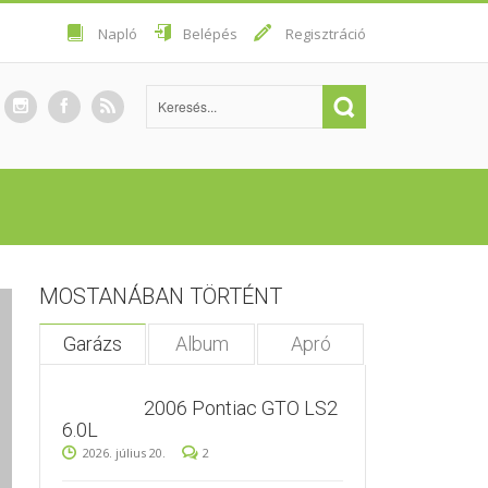
Napló
Belépés
Regisztráció
MOSTANÁBAN TÖRTÉNT
Garázs
Album
Apró
2006 Pontiac GTO LS2
6.0L
2026. július 20.
2