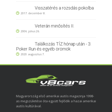
Visszatérés a rozsdás pokolba
2017. december 8.
Veterán minősítés II.
2006. július 26.
Találkozás TÍZ hónap után - 3.
Poker Run és egyéb örömök
2020. augusztus 7.
Magyarország első amerikai autós magazinja 1998-
as megszületése óta együtt fejlődik a hazai amerikai
autós kultúrával.