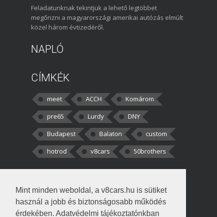
Feladatunknak tekintjük a lehető legtöbbet
megőrizni a magyarországi amerikai autózás elmúlt
közel három évtizedéről.
NAPLÓ
CÍMKÉK
meet
ACCH
Komárom
pre65
Lurdy
DNY
Budapest
Balaton
custom
hotrod
v8cars
50brothers
HOZZÁSZÓLÁSOK
Mint minden weboldal, a v8cars.hu is sütiket
kortisz:
Elszúrtam! Én csak két
használ a jobb és biztonságosabb működés
darabbaal számoltam. Nem tudtam, hogy fél autót,
érdekében. Adatvédelmi tájékoztatónkban