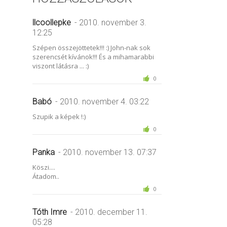
llcoollepke
- 2010. november 3.
12:25
Szépen összejöttetek!!! :) John-nak sok
szerencsét kívánok!!! És a mihamarabbi
viszont látásra ... :)
0
Babó
- 2010. november 4. 03:22
Szupik a képek !:)
0
Panka
- 2010. november 13. 07:37
Köszi....
Átadom..
0
Tóth Imre
- 2010. december 11.
05:28