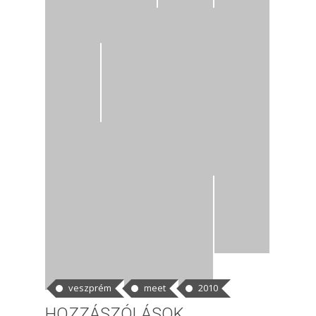
CÍMKÉK
veszprém
meet
2010
HOZZÁSZÓLÁSOK