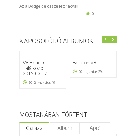
Az a Dodge de össze lett rakva!!
0
KAPCSOLÓDÓ ALBUMOK
V8 Bandits
Balaton V8
ACCH
Találkozó -
Dunah
2011. június 29.
2012.03.17
editio
2012. március 19.
2011.
MOSTANÁBAN TÖRTÉNT
Garázs
Album
Apró