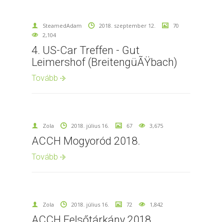
SteamedAdam
2018. szeptember 12.
70
2,104
4. US-Car Treffen - Gut
Leimershof (BreitengüÃŸbach)
Tovább
Zola
2018. július 16.
67
3,675
ACCH Mogyoród 2018.
Tovább
Zola
2018. július 16.
72
1,842
ACCH Felsőtárkány 2018.