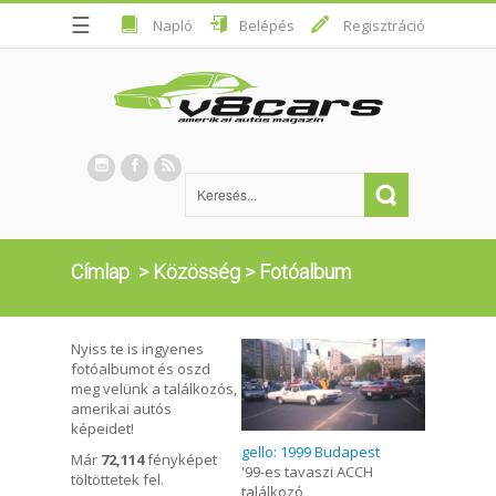
☰
Napló
Belépés
Regisztráció
Címlap
>
Közösség
>
Fotóalbum
Nyiss te is ingyenes
fotóalbumot és oszd
meg velünk a találkozós,
amerikai autós
képeidet!
gello: 1999 Budapest
Már
72,114
fényképet
'99-es tavaszi ACCH
töltöttetek fel.
találkozó