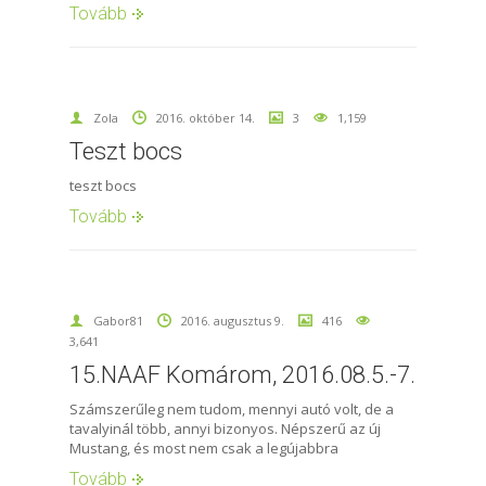
Tovább
Zola
2016. október 14.
3
1,159
Teszt bocs
teszt bocs
Tovább
Gabor81
2016. augusztus 9.
416
3,641
15.NAAF Komárom, 2016.08.5.-7.
Számszerűleg nem tudom, mennyi autó volt, de a
tavalyinál több, annyi bizonyos. Népszerű az új
Mustang, és most nem csak a legújabbra
Tovább