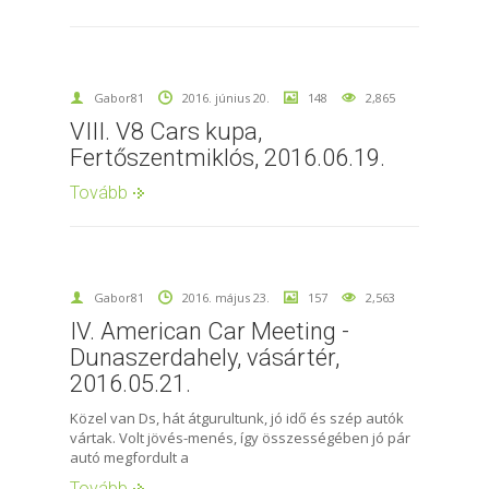
Gabor81
2016. június 20.
148
2,865
VIII. V8 Cars kupa,
Fertőszentmiklós, 2016.06.19.
Tovább
Gabor81
2016. május 23.
157
2,563
IV. American Car Meeting -
Dunaszerdahely, vásártér,
2016.05.21.
Közel van Ds, hát átgurultunk, jó idő és szép autók
vártak. Volt jövés-menés, így összességében jó pár
autó megfordult a
Tovább