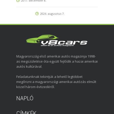
2017. december 8.
2026. augusztus 7.
Magyarország első amerikai autós magazinja 1998-
as megszületése óta együtt fejlődik a hazai amerikai
autós kultúrával.
Feladatunknak tekintjük a lehető legtöbbet
megőrizni a magyarországi amerikai autózás elmúlt
közel három évtizedéről.
NAPLÓ
CÍMKÉK