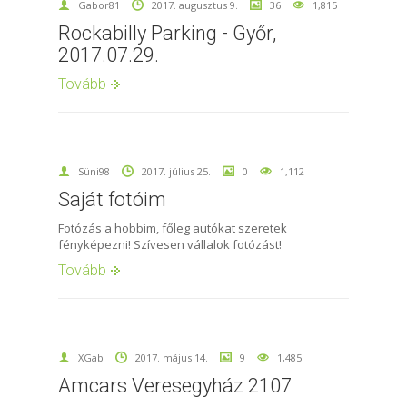
Gabor81
2017. augusztus 9.
36
1,815
Rockabilly Parking - Győr,
2017.07.29.
Tovább
Süni98
2017. július 25.
0
1,112
Saját fotóim
Fotózás a hobbim, főleg autókat szeretek
fényképezni! Szívesen vállalok fotózást!
Tovább
XGab
2017. május 14.
9
1,485
Amcars Veresegyház 2107