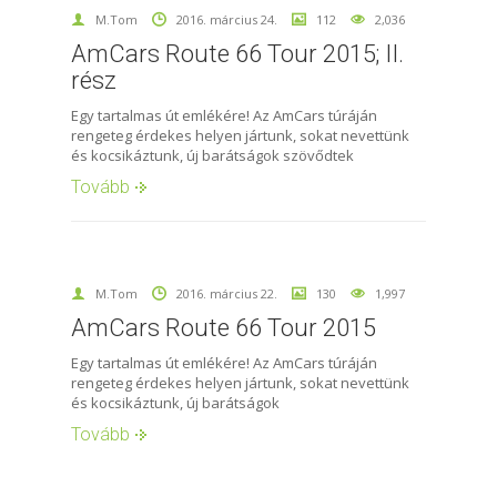
M.Tom
2016. március 24.
112
2,036
AmCars Route 66 Tour 2015; II.
rész
Egy tartalmas út emlékére! Az AmCars túráján
rengeteg érdekes helyen jártunk, sokat nevettünk
és kocsikáztunk, új barátságok szövődtek
Tovább
M.Tom
2016. március 22.
130
1,997
AmCars Route 66 Tour 2015
Egy tartalmas út emlékére! Az AmCars túráján
rengeteg érdekes helyen jártunk, sokat nevettünk
és kocsikáztunk, új barátságok
Tovább