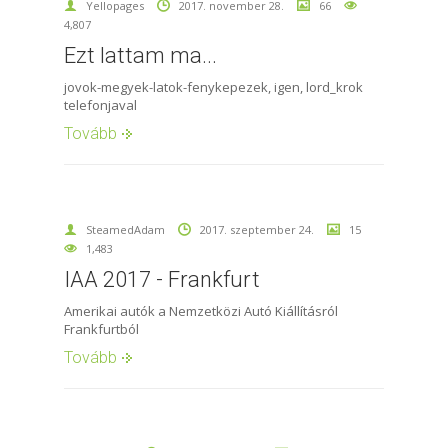
Yellopages
2017. november 28.
66
4,807
Ezt lattam ma...
jovok-megyek-latok-fenykepezek, igen, lord_krok
telefonjaval
Tovább
SteamedAdam
2017. szeptember 24.
15
1,483
IAA 2017 - Frankfurt
Amerikai autók a Nemzetközi Autó Kiállításról
Frankfurtból
Tovább