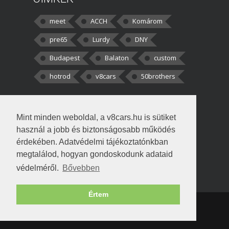
meet
ACCH
Komárom
pre65
Lurdy
DNY
Budapest
Balaton
custom
hotrod
v8cars
50brothers
HOZZÁSZÓLÁSOK
Mint minden weboldal, a v8cars.hu is sütiket
kortisz:
Elszúrtam! Én csak két
használ a jobb és biztonságosabb működés
darabbaal számoltam. Nem tudtam, hogy fél autót,
érdekében. Adatvédelmi tájékoztatónkban
megtalálod, hogyan gondoskodunk adataid
Béke:
Tényleg nagyon jó kérdés volt
védelméről.
Bővebben
!fasza Örültem is nagyon, amikor
Értem
Copyright © 1998-2026 v8cars.hu
T
|
|
Szerzői jogok
|
Adatkezelés
Napló