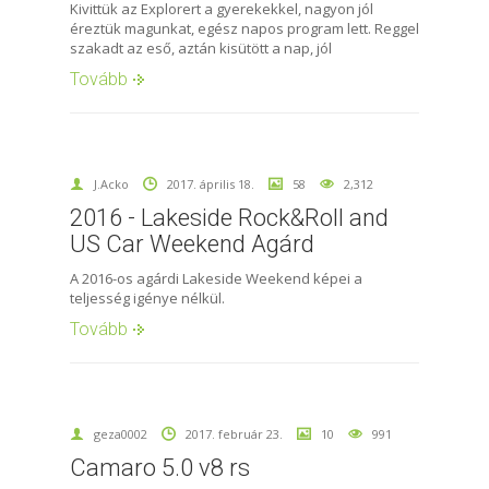
Kivittük az Explorert a gyerekekkel, nagyon jól
éreztük magunkat, egész napos program lett. Reggel
szakadt az eső, aztán kisütött a nap, jól
Tovább
J.Acko
2017. április 18.
58
2,312
2016 - Lakeside Rock&Roll and
US Car Weekend Agárd
A 2016-os agárdi Lakeside Weekend képei a
teljesség igénye nélkül.
Tovább
geza0002
2017. február 23.
10
991
Camaro 5.0 v8 rs