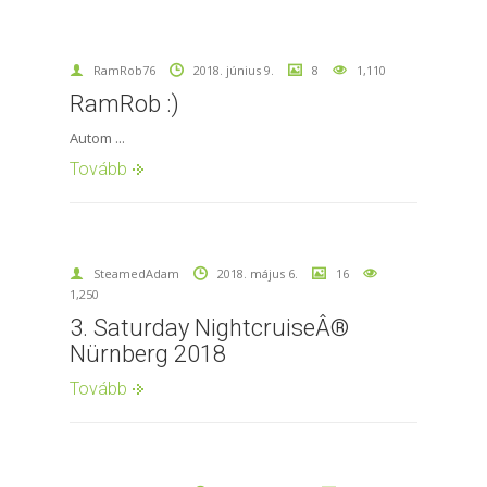
RamRob76
2018. június 9.
8
1,110
RamRob :)
Autom ...
Tovább
SteamedAdam
2018. május 6.
16
1,250
3. Saturday NightcruiseÂ®
Nürnberg 2018
Tovább