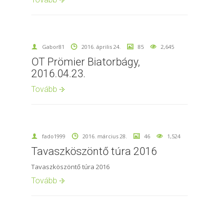
Gabor81
2016. április 24.
85
2,645
OT Prömier Biatorbágy,
2016.04.23.
Tovább
fado1999
2016. március 28.
46
1,524
Tavaszköszöntő túra 2016
Tavaszköszöntő túra 2016
Tovább