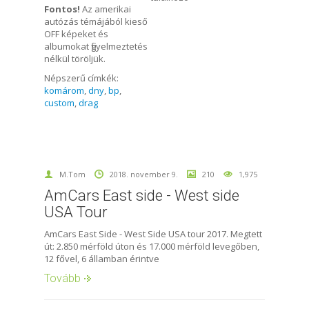
Fontos!
Az amerikai
autózás témájából kieső
OFF képeket és
albumokat figyelmeztetés
nélkül töröljük.
Népszerű címkék:
komárom
,
dny
,
bp
,
custom
,
drag
M.Tom
2018. november 9.
210
1,975
AmCars East side - West side
USA Tour
AmCars East Side - West Side USA tour 2017. Megtett
út: 2.850 mérföld úton és 17.000 mérföld levegőben,
12 fővel, 6 államban érintve
Tovább