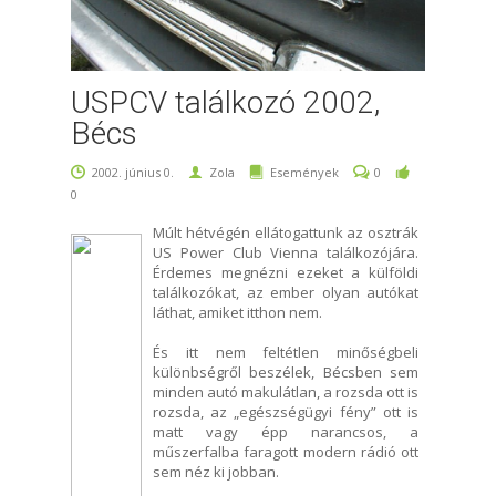
USPCV találkozó 2002,
Bécs
2002. június 0.
Zola
Események
0
0
Múlt hétvégén ellátogattunk az osztrák
US Power Club Vienna találkozójára.
Érdemes megnézni ezeket a külföldi
találkozókat, az ember olyan autókat
láthat, amiket itthon nem.
És itt nem feltétlen minőségbeli
különbségről beszélek, Bécsben sem
minden autó makulátlan, a rozsda ott is
rozsda, az „egészségügyi fény” ott is
matt vagy épp narancsos, a
műszerfalba faragott modern rádió ott
sem néz ki jobban.