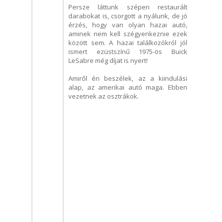
Persze láttunk szépen restaurált
darabokat is, csorgott a nyálunk, de jó
érzés, hogy van olyan hazai autó,
aminek nem kell szégyenkeznie ezek
között sem. A hazai találkozókról jól
ismert ezüstszínű 1975-ös Buick
LeSabre még díjat is nyert!
Amiről én beszélek, az a kiindulási
alap, az amerikai autó maga. Ebben
vezetnek az osztrákok.