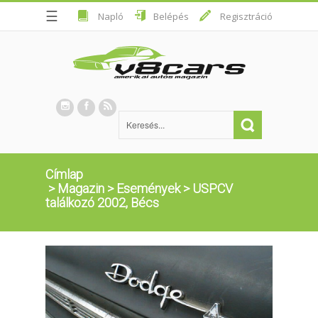
☰
Napló
Belépés
Regisztráció
Címlap
>
Magazin
>
Események
>
USPCV
találkozó 2002, Bécs