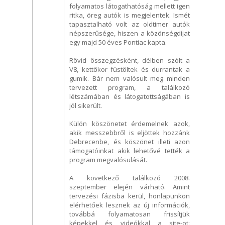
folyamatos látogathatóság mellett igen
ritka, öreg autók is megjelentek. Ismét
tapasztalható volt az oldtimer autók
népszerűsége, hiszen a közönségdíjat
egy majd 50 éves Pontiac kapta.
Rövid összegzésként, délben szólt a
V8, kettőkor füstöltek és durrantak a
gumik. Bár nem valósult meg minden
tervezett program, a találkozó
létszámában és látogatottságában is
jól sikerült.
Külön köszönetet érdemelnek azok,
akik messzebbről is eljöttek hozzánk
Debrecenbe, és köszönet illeti azon
támogatóinkat akik lehetővé tették a
program megvalósulását.
A következő találkozó 2008.
szeptember elején várható. Amint
tervezési fázisba kerül, honlapunkon
elérhetőek lesznek az új információk,
továbbá folyamatosan frissítjük
képekkel és videókkal a site-ot: