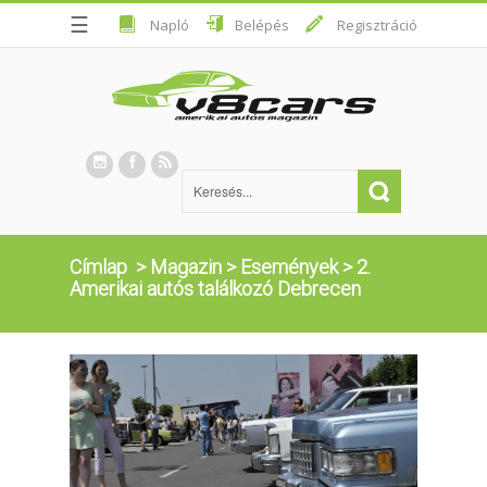
☰
Napló
Belépés
Regisztráció
Címlap
>
Magazin
>
Események
>
2.
Amerikai autós találkozó Debrecen