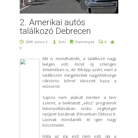
2. Amerikai autós
találkozó Debrecen
2008. június 3.
Zuhi
Események
4
0
Mit is mondhatnék, a találkozó nagy
leégés volt. Kicsit új szlenges
értelmében is, de főképp azért, mert a
találkozón megjelentek nagytöbbsége
rákvörös bőrrel távozott haza a
műsorról.
Sajnos nem alakult minden a terv
szerint, a beiktatott „vész” programok
lebonyolításában óriási segítséget
nyújtott barátnak (Fórumban Oldsos) K.
Lacinak mondanék itt igen nagy
köszönetet.
Hála az ég, eső nem volt, így a