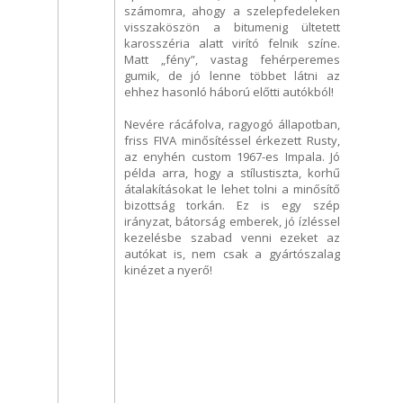
számomra, ahogy a szelepfedeleken
visszaköszön a bitumenig ültetett
karosszéria alatt virító felnik színe.
Matt „fény”, vastag fehérperemes
gumik, de jó lenne többet látni az
ehhez hasonló háború előtti autókból!
Nevére rácáfolva, ragyogó állapotban,
friss FIVA minősítéssel érkezett Rusty,
az enyhén custom 1967-es Impala. Jó
példa arra, hogy a stílustiszta, korhű
átalakításokat le lehet tolni a minősítő
bizottság torkán. Ez is egy szép
irányzat, bátorság emberek, jó ízléssel
kezelésbe szabad venni ezeket az
autókat is, nem csak a gyártószalag
kinézet a nyerő!