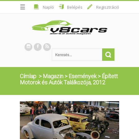
☰
Napló
Belépés
Regisztráció
Címlap
>
Magazin
>
Események
>
Épített
Motorok és Autók Találkozója, 2012