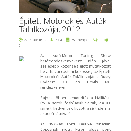
Épített Motorok és Autók
Találkozója, 2012
2012. április 1.
Zola
Események
0
0
Az Autó-Motor Tuning Show
betétrendezvényeként idén jóval
szélesebb közönség előtt mutatkozott
be a hazai custom közösség az Épített
Motorok és Autók Találkozóján, a Rusty
Rodders C.C és Devils MC
rendezvényén.
Sajnos többen lemondták a kiállítást,
így a sorok foghíjasak voltak, de az
ismert kedvencek között azért idén is
akadt új látnivaló.
Az 1938-as Ford Deluxe hibátlan
építésnek indul, külön plusz pont