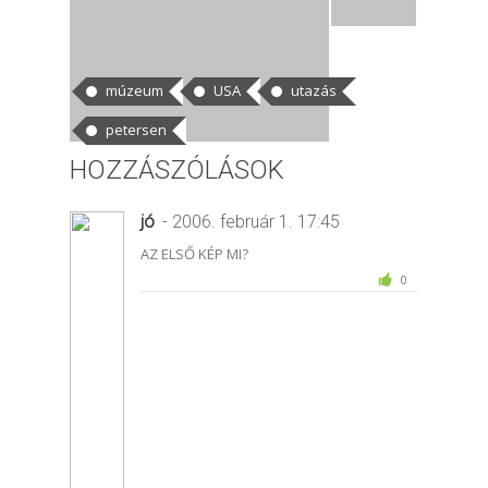
CÍMKÉK
múzeum
USA
utazás
petersen
HOZZÁSZÓLÁSOK
jó
- 2006. február 1. 17:45
AZ ELSŐ KÉP MI?
0