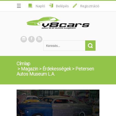
☰
Napló
Belépés
Regisztráció
Címlap
>
Magazin
>
Érdekességek
>
Petersen
Autos Museum L.A.