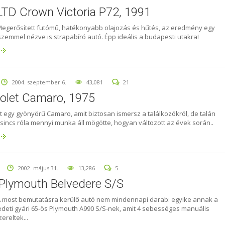
LTD Crown Victoria P72, 1991
Megerősített futómű, hatékonyabb olajozás és hűtés, az eredmény egy
szemmel nézve is strapabíró autó. Épp ideális a budapesti utakra!
2004. szeptember 6.
43,081
21
olet Camaro, 1975
tt egy gyönyörű Camaro, amit biztosan ismersz a találkozókról, de talán
sincs róla mennyi munka áll mögötte, hogyan változott az évek során..
2002. május 31.
13,286
5
Plymouth Belvedere S/S
A most bemutatásra kerülő autó nem mindennapi darab: egyike annak a
deti gyári 65-ös Plymouth A990 S/S-nek, amit 4 sebességes manuális
zereltek...