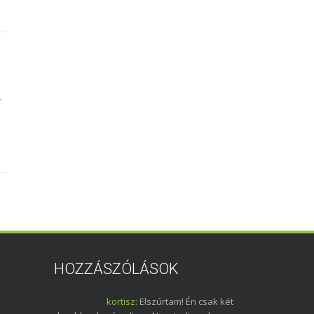
.
HOZZÁSZÓLÁSOK
kortisz:
Elszúrtam! Én csak két