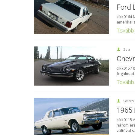
Ford 
cikk0164 
amerikai 
Tovább
Zola
Chevr
cikk0157 I
fogalmad 
Tovább
Switch
1965 
cikk0115 
három ere
váltóval s