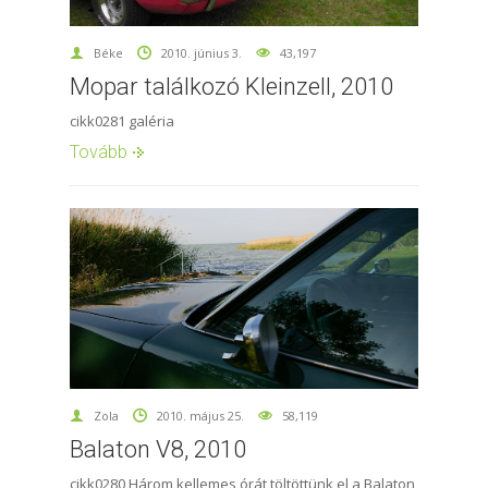
Béke
2010. június 3.
43,197
Mopar találkozó Kleinzell, 2010
cikk0281 galéria
Tovább
Zola
2010. május 25.
58,119
Balaton V8, 2010
cikk0280 Három kellemes órát töltöttünk el a Balaton