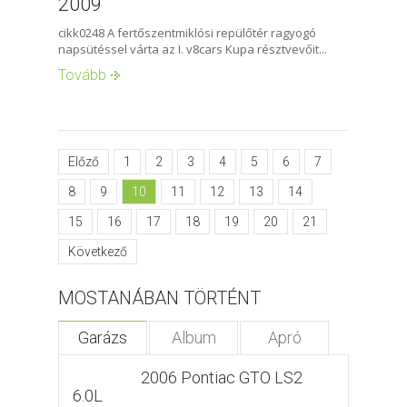
2009
cikk0248 A fertőszentmiklósi repülőtér ragyogó
napsütéssel várta az I. v8cars Kupa résztvevőit...
Tovább
Előző
1
2
3
4
5
6
7
8
9
10
11
12
13
14
15
16
17
18
19
20
21
Következő
MOSTANÁBAN TÖRTÉNT
Garázs
Album
Apró
2006 Pontiac GTO LS2
6.0L