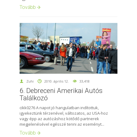
Tovább
Zuhi
2010. április 12.
33,418
6. Debreceni Amerikai Autós
Találkozó
cikk0276 A napot jó hangulatban indítottuk,
igyekeztünk térzenével, változatos, az USA-hoz
vagy épp az autózáshoz kötődő partnerek
megjelenésével egésszé tenni az eseményt...
Tovább