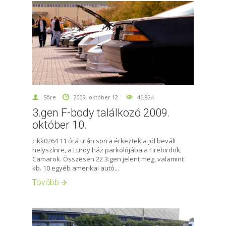
Sőre
2009. október 12.
46,824
3.gen F-body találkozó 2009.
október 10.
cikk0264 11 óra után sorra érkeztek a jól bevált
helyszínre, a Lurdy ház parkolójába a Firebirdök,
Camarok. Összesen 22 3.gen jelent meg, valamint
kb. 10 egyéb amerikai autó...
Tovább