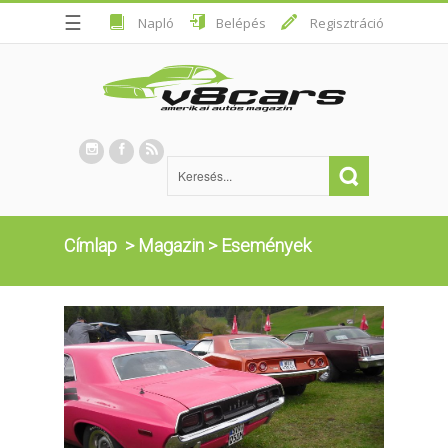
☰
Napló
Belépés
Regisztráció
Címlap
>
Magazin
>
Események