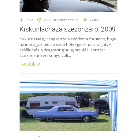
Zola
2009. szeptember 27.
47,039
Kiskunlacháza szezonzáró, 2009
cikk0261 Nagy csapat szerveződött a fórumon, hogy
az idei egyik utolsó szép hétvégét kihasználjuk. A
célállomás a dragracing.hu gyorsulási sorozat
szezonzáró versenye volt...
Tovább