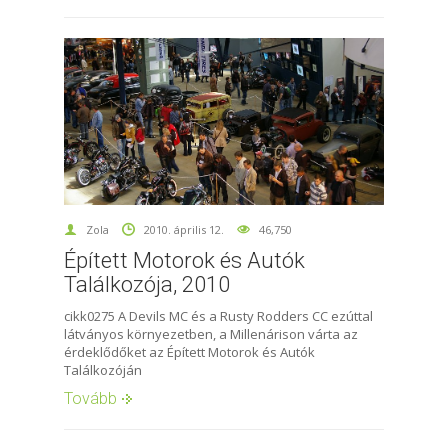
Zola
2010. április 12.
46,750
Épített Motorok és Autók
Találkozója, 2010
cikk0275 A Devils MC és a Rusty Rodders CC ezúttal
látványos környezetben, a Millenárison várta az
érdeklődőket az Épített Motorok és Autók
Találkozóján
Tovább