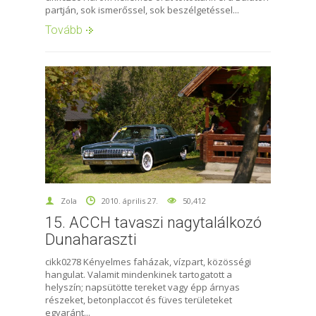
partján, sok ismerőssel, sok beszélgetéssel...
Tovább
Zola
2010. április 27.
50,412
15. ACCH tavaszi nagytalálkozó
Dunaharaszti
cikk0278 Kényelmes faházak, vízpart, közösségi
hangulat. Valamit mindenkinek tartogatott a
helyszín; napsütötte tereket vagy épp árnyas
részeket, betonplaccot és füves területeket
egyaránt...