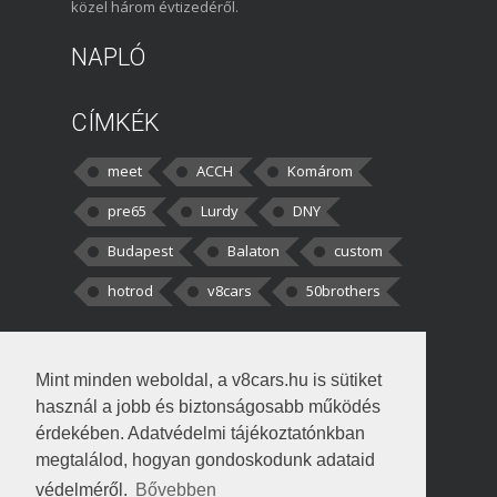
közel három évtizedéről.
NAPLÓ
CÍMKÉK
meet
ACCH
Komárom
pre65
Lurdy
DNY
Budapest
Balaton
custom
hotrod
v8cars
50brothers
HOZZÁSZÓLÁSOK
Mint minden weboldal, a v8cars.hu is sütiket
kortisz:
Elszúrtam! Én csak két
használ a jobb és biztonságosabb működés
darabbaal számoltam. Nem tudtam, hogy fél autót,
érdekében. Adatvédelmi tájékoztatónkban
megtalálod, hogyan gondoskodunk adataid
Béke:
Tényleg nagyon jó kérdés volt
védelméről.
Bővebben