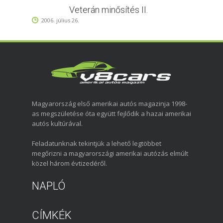
Veterán minősítés II.
2006. július 26.
Magyarország első amerikai autós magazinja 1998-
as megszületése óta együtt fejlődik a hazai amerikai
autós kultúrával.
Feladatunknak tekintjük a lehető legtöbbet
megőrizni a magyarországi amerikai autózás elmúlt
közel három évtizedéről.
NAPLÓ
CÍMKÉK