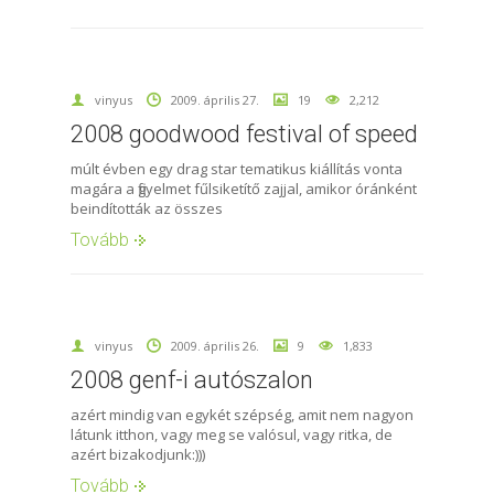
vinyus
2009. április 27.
19
2,212
2008 goodwood festival of speed
múlt évben egy drag star tematikus kiállítás vonta
magára a figyelmet fűlsiketítő zajjal, amikor óránként
beindították az összes
Tovább
vinyus
2009. április 26.
9
1,833
2008 genf-i autószalon
azért mindig van egykét szépség, amit nem nagyon
látunk itthon, vagy meg se valósul, vagy ritka, de
azért bizakodjunk:)))
Tovább