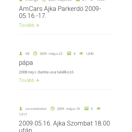
AmCars Ajka Parkerdö 2009-
05.16.-17.
Tovább
VB
2009. május 22.
6
1,840
pápa
2008 nej-I. damla usa találkozó
Tovább
vorosoktober
2009. május 19.
9
1,917
2009.05.16. Ajka Szombat 18.00
után