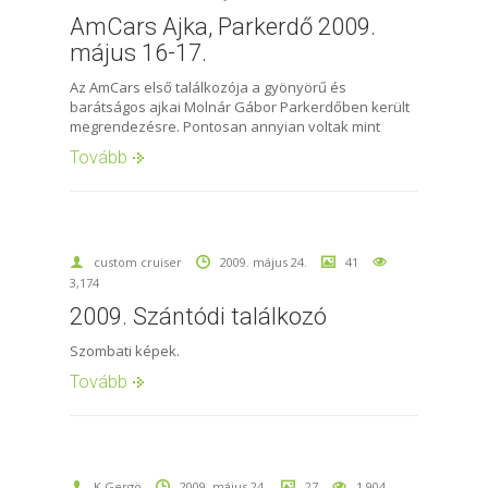
AmCars Ajka, Parkerdő 2009.
május 16-17.
Az AmCars első találkozója a gyönyörű és
barátságos ajkai Molnár Gábor Parkerdőben került
megrendezésre. Pontosan annyian voltak mint
Tovább
custom cruiser
2009. május 24.
41
3,174
2009. Szántódi találkozó
Szombati képek.
Tovább
K.Gergö
2009. május 24.
27
1,904