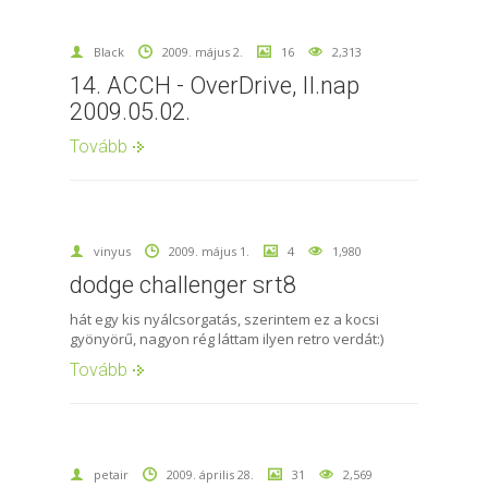
Black
2009. május 2.
16
2,313
14. ACCH - OverDrive, II.nap
2009.05.02.
Tovább
vinyus
2009. május 1.
4
1,980
dodge challenger srt8
hát egy kis nyálcsorgatás, szerintem ez a kocsi
gyönyörű, nagyon rég láttam ilyen retro verdát:)
Tovább
petair
2009. április 28.
31
2,569