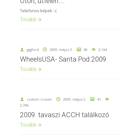
Úton, útfélen....
Telefonos képek :-(
Tovább
gigford
2009. május 3.
40
2,164
WheelsUSA- Santa Pod 2009
Tovább
custom cruiser
2009. május 2.
41
2,746
2009. tavaszi ACCH találkozó
Tovább