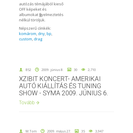
autózás témájából kieső
OFF képeket és
albumokat figyelmeztetés
nélkül töröljük.
Népszerű címkék:
komárom
,
dny
,
bp
,
custom
,
drag
B52
2009. június 8.
30
2,710
XZIBIT KONCERT- AMERIKAI
AUTÓ KIÁLLÍTÁS ÉS TUNING
SHOW - SYMA 2009. JÚNIUS 6.
Tovább
M.Tom
2009. május 27.
35
3,947