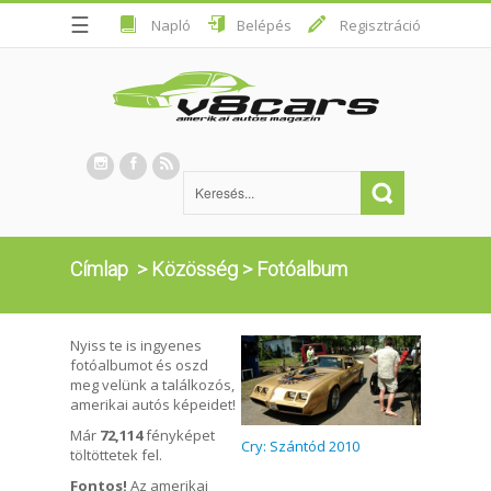
☰
Napló
Belépés
Regisztráció
Címlap
>
Közösség
>
Fotóalbum
Nyiss te is ingyenes
fotóalbumot és oszd
meg velünk a találkozós,
amerikai autós képeidet!
Már
72,114
fényképet
Cry: Szántód 2010
töltöttetek fel.
Fontos!
Az amerikai