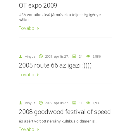
OT expo 2009
USA vonatkozású járművek a teljesség igénye
nélkül...
Tovább
vinyus
2009. április 27.
24
2,886
2005 route 66 az igazi :))))
Tovább
vinyus
2009. április 27.
11
1,939
2008 goodwood festival of speed
és azért volt ott néhány kultikus oldtimer is...
Tovább