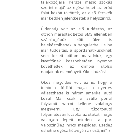
találkozójára. Persze másik szokás
szerint majd’ az egész hetet az erőd
falai között töltötték, az első fecskék
már kedden jelentkeztek a helyszínről.
Újdonság volt az elő tudósítás, az
otthon maradtak fizetős SMS ellenében
számítógépük előtt ülve is
belekóstolhattak a hangulatba. És ha
már tudósítás, a sportfanatikusoknak
sem kellett otthon maradniuk, egy
kivetítőnek köszönhetően nyomon
követhették az olimpia utolsó
napjainak eseményeit. Okos húzás!
Okos megoldás volt az is, hogy a
tombola fődíját maga a nyertes
választhatta ki három amerikai autó
közül. Már csak a szálló porral
folytatott harcot kellene valahogy
megnyerni. Egy tűzoltóautó
folyamatosan locsolta az utakat, mégis
vastagon lepett mindent a por.
Valószínűleg nincs megoldás. Esetleg
eshetne egész hétvégén az eső, mi? :)