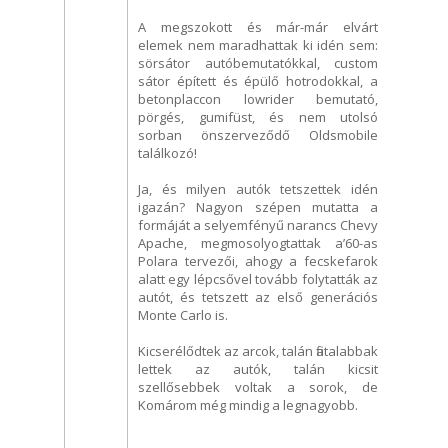
A megszokott és már-már elvárt
elemek nem maradhattak ki idén sem:
sörsátor autóbemutatókkal, custom
sátor épített és épülő hotrodokkal, a
betonplaccon lowrider bemutató,
pörgés, gumifüst, és nem utolsó
sorban önszerveződő Oldsmobile
találkozó!
Ja, és milyen autók tetszettek idén
igazán? Nagyon szépen mutatta a
formáját a selyemfényű narancs Chevy
Apache, megmosolyogtattak a’60-as
Polara tervezői, ahogy a fecskefarok
alatt egy lépcsővel tovább folytatták az
autót, és tetszett az első generációs
Monte Carlo is.
Kicserélődtek az arcok, talán fiatalabbak
lettek az autók, talán kicsit
szellősebbek voltak a sorok, de
Komárom még mindig a legnagyobb.