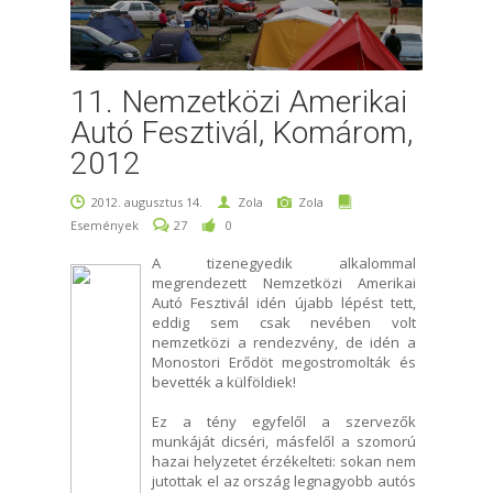
11. Nemzetközi Amerikai
Autó Fesztivál, Komárom,
2012
2012. augusztus 14.
Zola
Zola
Események
27
0
A tizenegyedik alkalommal
megrendezett Nemzetközi Amerikai
Autó Fesztivál idén újabb lépést tett,
eddig sem csak nevében volt
nemzetközi a rendezvény, de idén a
Monostori Erődöt megostromolták és
bevették a külföldiek!
Ez a tény egyfelől a szervezők
munkáját dicséri, másfelől a szomorú
hazai helyzetet érzékelteti: sokan nem
jutottak el az ország legnagyobb autós