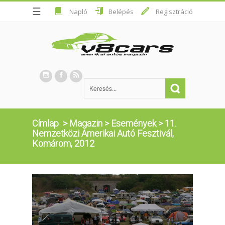
☰
Napló
Belépés
Regisztráció
Címlap
>
Magazin
>
Események
>
11.
Nemzetközi Amerikai Autó Fesztivál,
Komárom, 2012