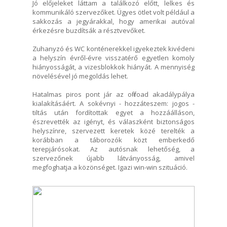
Jó előjeleket láttam a találkozó előtt, lelkes és
kommunikáló szervezőket. Ügyes ötlet volt például a
sakkozás a jegyárakkal, hogy amerikai autóval
érkezésre buzdítsák a résztvevőket.
Zuhanyzó és WC konténerekkel igyekeztek kivédeni
a helyszín évről-évre visszatérő egyetlen komoly
hiányosságát, a vizesblokkok hiányát. A mennyiség
növelésével jó megoldás lehet.
Hatalmas piros pont jár az off-road akadálypálya
kialakításáért. A sokévnyi - hozzáteszem: jogos -
tiltás után fordítottak egyet a hozzáálláson,
észrevették az igényt, és válaszként biztonságos
helyszínre, szervezett keretek közé terelték a
korábban a táborozók közt emberkedő
terepjárósokat. Az autósnak lehetőség, a
szervezőnek újabb látványosság, amivel
megfoghatja a közönséget. Igazi win-win szituáció.