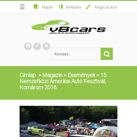
☰
Napló
Belépés
Regisztráció
Címlap
>
Magazin
>
Események
>
15.
Nemzetközi Amerikai Autó Fesztivál,
Komárom 2016