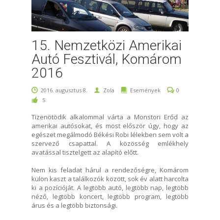
15. Nemzetközi Amerikai
Autó Fesztivál, Komárom
2016
2016. augusztus 8.
Zola
Események
0
5
Tizenötödik alkalommal várta a Monstori Erőd az
amerikai autósokat, és most először úgy, hogy az
egészet megálmodó Békési Robi lélekben sem volt a
szervező csapattal. A közösség emlékhely
avatással tisztelgett az alapító előtt.
Nem kis feladat hárul a rendezőségre, Komárom
külön kaszt a találkozók között, sok év alatt harcolta
ki a pozícióját. A legtöbb autó, legtöbb nap, legtöbb
néző, legtöbb koncert, legtöbb program, legtöbb
árus és a legtöbb biztonsági.