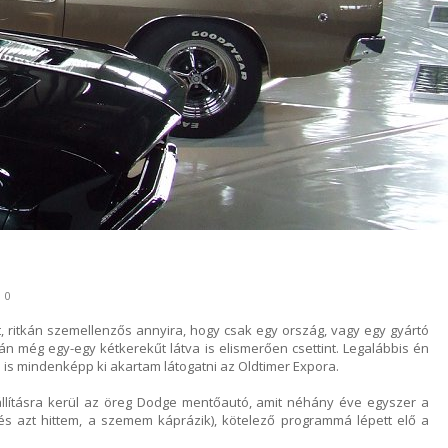
0
t, ritkán szemellenzős annyira, hogy csak egy ország, vagy egy gyártó
alán még egy-egy kétkerekűt látva is elismerően csettint. Legalábbis én
n is mindenképp ki akartam látogatni az Oldtimer Expora.
llításra kerül az öreg Dodge mentőautó, amit néhány éve egyszer a
és azt hittem, a szemem káprázik), kötelező programmá lépett elő a