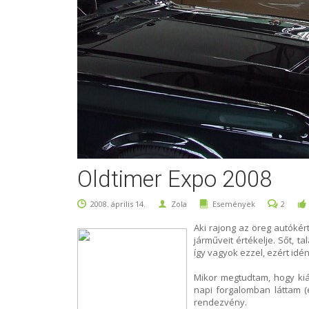
Oldtimer Expo 2008
2008. április 14.
Zola
Események
2
Aki rajong az öreg autókér
járműveit értékelje. Sőt, t
így vagyok ezzel, ezért idé
Mikor megtudtam, hogy kiá
napi forgalomban láttam (
rendezvény.