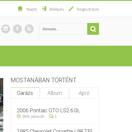
Napló
Belépés
Regisztráció
MOSTANÁBAN TÖRTÉNT
Garázs
Album
Apró
2006 Pontiac GTO LS2 6.0L
2026. július 20.
2
1985 Chevrolet Corvette L98 TPI