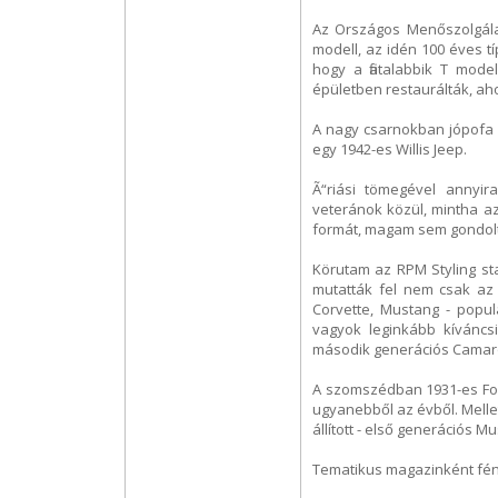
Az Országos Menőszolgálat
modell, az idén 100 éves t
hogy a fiatalabbik T mode
épületben restaurálták, aho
A nagy csarnokban jópofa k
egy 1942-es Willis Jeep.
Ã“riási tömegével annyir
veteránok közül, mintha a
formát, magam sem gondolt
Körutam az RPM Styling st
mutatták fel nem csak az 
Corvette, Mustang - popul
vagyok leginkább kívánc
második generációs Camar
A szomszédban 1931-es For
ugyanebből az évből. Mellet
állított - első generációs M
Tematikus magazinként fén