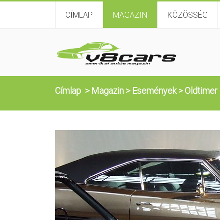
CÍMLAP
MAGAZIN
KÖZÖSSÉG
Címlap
>
Magazin
>
Események
>
Oldtimer