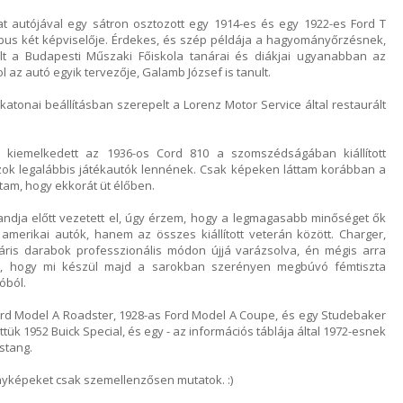
 autójával egy sátron osztozott egy 1914-es és egy 1922-es Ford T
ípus két képviselője. Érdekes, és szép példája a hagyományőrzésnek,
llt a Budapesti Műszaki Főiskola tanárai és diákjai ugyanabban az
l az autó egyik tervezője, Galamb József is tanult.
atonai beállításban szerepelt a Lorenz Motor Service által restaurált
a kiemelkedett az 1936-os Cord 810 a szomszédságában kiállított
zok legalábbis játékautók lennének. Csak képeken láttam korábban a
am, hogy ekkorát üt élőben.
andja előtt vezetett el, úgy érzem, hogy a legmagasabb minőséget ők
amerikai autók, hanem az összes kiállított veterán között. Charger,
áris darabok professzionális módon újjá varázsolva, én mégis arra
si, hogy mi készül majd a sarokban szerényen megbúvó fémtiszta
óból.
d Model A Roadster, 1928-as Ford Model A Coupe, és egy Studebaker
tük 1952 Buick Special, és egy - az információs táblája által 1972-esnek
ustang.
yképeket csak szemellenzősen mutatok. :)