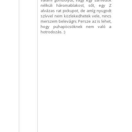
nélküli háromablakost, sőt, egy Z
alvázas rat pickupot, de amíg nyugodt
szívvel nem közlekedhetek vele, nincs
merszem belevágni. Persze az is lehet,
hogy puhapöcsöknek nem való a
hotrodozás. :)