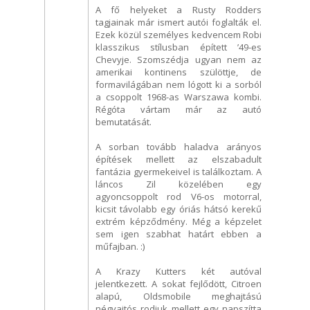
A fő helyeket a Rusty Rodders
tagjainak már ismert autói foglalták el.
Ezek közül személyes kedvencem Robi
klasszikus stílusban épített ’49-es
Chevyje. Szomszédja ugyan nem az
amerikai kontinens szülöttje, de
formavilágában nem lógott ki a sorból
a csoppolt 1968-as Warszawa kombi.
Régóta vártam már az autó
bemutatását.
A sorban tovább haladva arányos
építések mellett az elszabadult
fantázia gyermekeivel is találkoztam. A
láncos Zil közelében egy
agyoncsoppolt rod V6-os motorral,
kicsit távolabb egy óriás hátsó kerekű
extrém képződmény. Még a képzelet
sem igen szabhat határt ebben a
műfajban. :)
A Krazy Kutters két autóval
jelentkezett. A sokat fejlődött, Citroen
alapú, Oldsmobile meghajtású
négyajtós rodjuk mellett egy napszítta