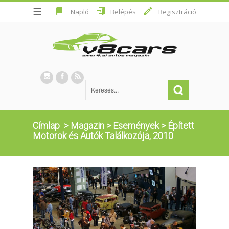
☰
Napló
Belépés
Regisztráció
Címlap
>
Magazin
>
Események
>
Épített
Motorok és Autók Találkozója, 2010