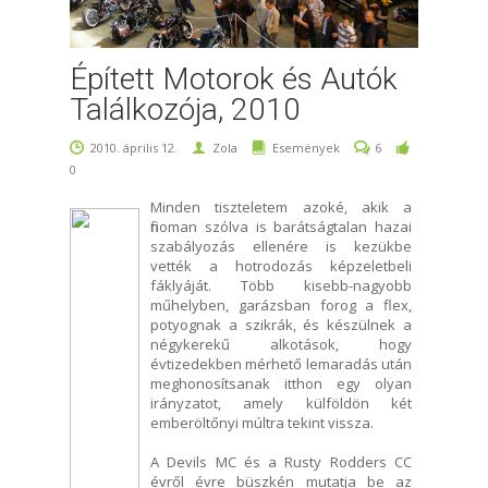
Épített Motorok és Autók
Találkozója, 2010
2010. április 12.
Zola
Események
6
0
Minden tiszteletem azoké, akik a
finoman szólva is barátságtalan hazai
szabályozás ellenére is kezükbe
vették a hotrodozás képzeletbeli
fáklyáját. Több kisebb-nagyobb
műhelyben, garázsban forog a flex,
potyognak a szikrák, és készülnek a
négykerekű alkotások, hogy
évtizedekben mérhető lemaradás után
meghonosítsanak itthon egy olyan
irányzatot, amely külföldön két
emberöltőnyi múltra tekint vissza.
A Devils MC és a Rusty Rodders CC
évről évre büszkén mutatja be az