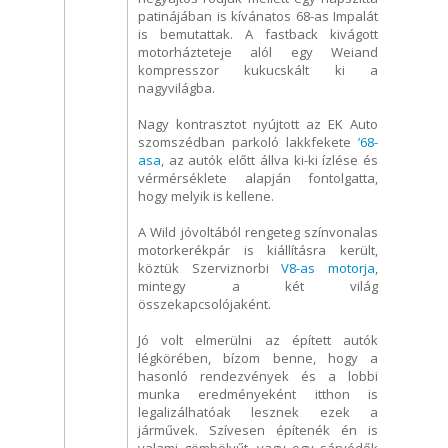
patinájában is kívánatos 68-as Impalát
is bemutattak. A fastback kivágott
motorházteteje alól egy Weiand
kompresszor kukucskált ki a
nagyvilágba.
Nagy kontrasztot nyújtott az EK Auto
szomszédban parkoló lakkfekete
’68-
asa
, az autók előtt állva ki-ki ízlése és
vérmérséklete alapján fontolgatta,
hogy melyik is kellene.
A Wild jóvoltából rengeteg színvonalas
motorkerékpár is kiállításra került,
köztük Szerviznorbi
V8-as motorja
,
mintegy a két világ
összekapcsolójaként.
Jó volt elmerülni az épített autók
légkörében, bízom benne, hogy a
hasonló rendezvények és a lobbi
munka eredményeként itthon is
legalizálhatóak lesznek ezek a
járművek. Szívesen építenék én is
valami gömbölyűt, vagy egy sárvédők