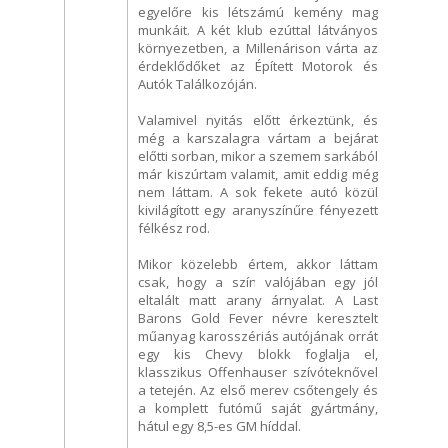
egyelőre kis létszámú kemény mag
munkáit. A két klub ezúttal látványos
környezetben, a Millenárison várta az
érdeklődőket az Épített Motorok és
Autók Találkozóján.
Valamivel nyitás előtt érkeztünk, és
még a karszalagra vártam a bejárat
előtti sorban, mikor a szemem sarkából
már kiszúrtam valamit, amit eddig még
nem láttam. A sok fekete autó közül
kivilágított egy aranyszínűre fényezett
félkész rod.
Mikor közelebb értem, akkor láttam
csak, hogy a szín valójában egy jól
eltalált matt arany árnyalat. A Last
Barons Gold Fever névre keresztelt
műanyag karosszériás autójának orrát
egy kis Chevy blokk foglalja el,
klasszikus Offenhauser szívóteknővel
a tetején. Az első merev csőtengely és
a komplett futómű saját gyártmány,
hátul egy 8,5-es GM híddal.