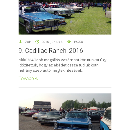
Zola
2016. június 6.
19,708
9. Cadillac Ranch, 2016
cikk0384 Több megállós vasárnapi körutunkat úgy
időzítettük, hogy az ebédet össze tudjuk kötni
néhány szép autó megtekintésével...
Tovább