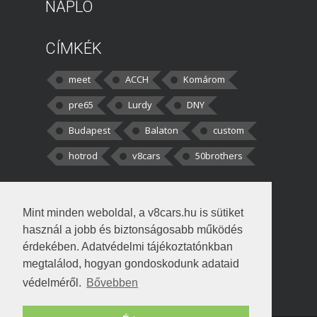
NAPLÓ
CÍMKÉK
meet
ACCH
Komárom
pre65
Lurdy
DNY
Budapest
Balaton
custom
hotrod
v8cars
50brothers
HOZZÁSZÓLÁSOK
Mint minden weboldal, a v8cars.hu is sütiket
kortisz:
Elszúrtam! Én csak két
használ a jobb és biztonságosabb működés
darabbaal számoltam. Nem tudtam, hogy fél autót,
érdekében. Adatvédelmi tájékoztatónkban
megtalálod, hogyan gondoskodunk adataid
Béke:
Tényleg nagyon jó kérdés volt
védelméről.
Bővebben
!fasza Örültem is nagyon, amikor