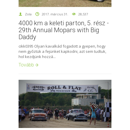
Zola
2017. március 31.
28,537
4000 km a keleti parton, 5. rész -
29th Annual Mopars with Big
Daddy
cikk0395 Olyan kavalkád fogadott a gyepen, hogy
nem győztük a fejünket kapkodni, azt sem tudtuk,
hol kezdjünk hozzá...
Tovább