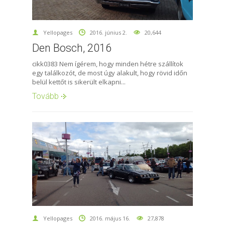
Yellopages
2016. június 2.
20,644
Den Bosch, 2016
cikk0383 Nem ígérem, hogy minden hétre szállítok
egy találkozót, de most úgy alakult, hogy rövid időn
belül kettőt is sikerült elkapni...
Tovább
Yellopages
2016. május 16.
27,878