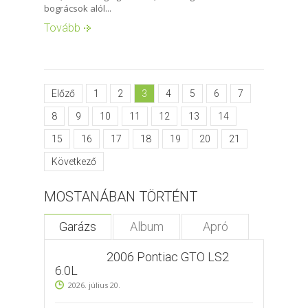
bográcsok alól...
Tovább
Előző
1
2
3
4
5
6
7
8
9
10
11
12
13
14
15
16
17
18
19
20
21
Következő
MOSTANÁBAN TÖRTÉNT
Garázs
Album
Apró
2006 Pontiac GTO LS2
6.0L
2026. július 20.