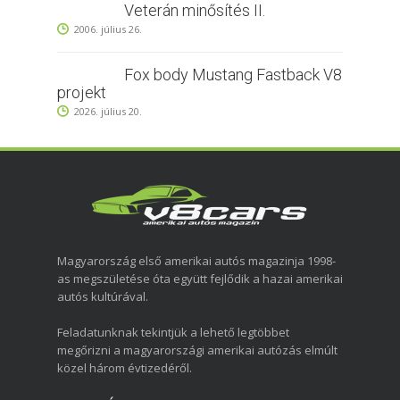
Veterán minősítés II.
2006. július 26.
Fox body Mustang Fastback V8
projekt
2026. július 20.
Magyarország első amerikai autós magazinja 1998-
as megszületése óta együtt fejlődik a hazai amerikai
autós kultúrával.
Feladatunknak tekintjük a lehető legtöbbet
megőrizni a magyarországi amerikai autózás elmúlt
közel három évtizedéről.