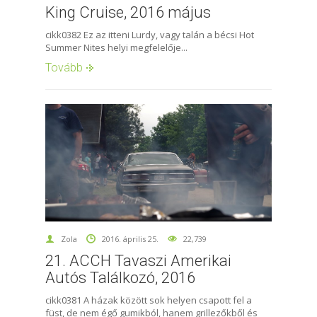
King Cruise, 2016 május
cikk0382 Ez az itteni Lurdy, vagy talán a bécsi Hot
Summer Nites helyi megfelelője...
Tovább
Zola
2016. április 25.
22,739
21. ACCH Tavaszi Amerikai
Autós Találkozó, 2016
cikk0381 A házak között sok helyen csapott fel a
füst, de nem égő gumikból, hanem grillezőkből és