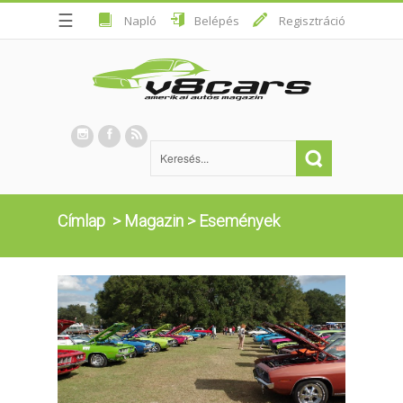
☰
Napló
Belépés
Regisztráció
Címlap
>
Magazin
>
Események