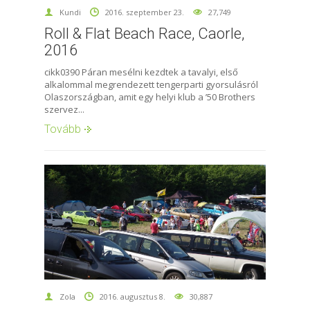
Kundi
2016. szeptember 23.
27,749
Roll & Flat Beach Race, Caorle,
2016
cikk0390 Páran mesélni kezdtek a tavalyi, első
alkalommal megrendezett tengerparti gyorsulásról
Olaszországban, amit egy helyi klub a ’50 Brothers
szervez...
Tovább
Zola
2016. augusztus 8.
30,887