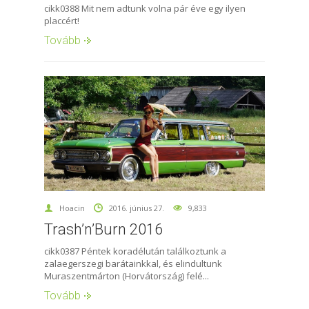
cikk0388 Mit nem adtunk volna pár éve egy ilyen
placcért!
Tovább
Hoacin
2016. június 27.
9,833
Trash’n’Burn 2016
cikk0387 Péntek koradélután találkoztunk a
zalaegerszegi barátainkkal, és elindultunk
Muraszentmárton (Horvátország) felé...
Tovább