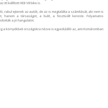
itt kiállított HEB V8 bike is.
ó, rabul ejtenek az autók, de az is megtalálta a számítását, aki nem is
, hanem a társaságot, a bulit, a fesztivált kereste. Folyamatos
ították a jó hangulatot.
 a környékbeli országokra nézve is egyedülálló az, ami Komáromban