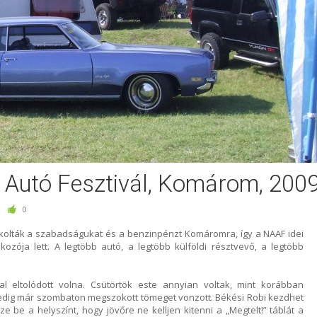
 Autó Fesztivál, Komárom, 200
0
ékolták a szabadságukat és a benzinpénzt Komáromra, így a NAAF idei
ozója lett. A legtöbb autó, a legtöbb külföldi résztvevő, a legtöbb
 eltolódott volna. Csütörtök este annyian voltak, mint korábban
edig már szombaton megszokott tömeget vonzott. Békési Robi kezdhet
 be a helyszínt, hogy jövőre ne kelljen kitenni a „Megtelt!” táblát a