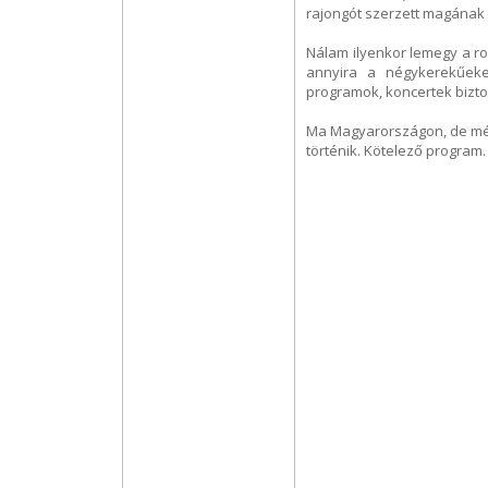
rajongót szerzett magának az 
Nálam ilyenkor lemegy a rol
annyira a négykerekűeket
programok, koncertek biztos
Ma Magyarországon, de még
történik. Kötelező program.