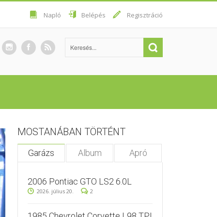
Napló
Belépés
Regisztráció
MOSTANÁBAN TÖRTÉNT
Garázs
Album
Apró
2006 Pontiac GTO LS2 6.0L
2026. július 20.
2
1985 Chevrolet Corvette L98 TPI