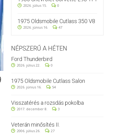
2026. július 15.
0
1975 Oldsmobile Cutlass 350 V8
2026. június 16.
47
NÉPSZERŰ A HÉTEN
Ford Thunderbird
2026. július 22.
0
9
1975 Oldsmobile Cutlass Salon
2026. június 16.
54
Visszatérés a rozsdás pokolba
2017. december 8.
3
Veterán minősítés II.
2006. július 26.
27