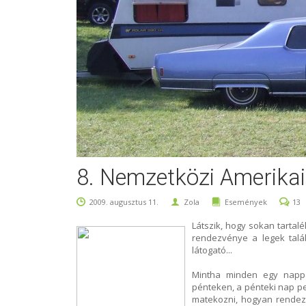
8. Nemzetközi Amerikai
2009. augusztus 11.
Zola
Események
13
Látszik, hogy sokan tartal
rendezvénye a legek találk
látogató...
Mintha minden egy nappal
pénteken, a pénteki nap p
matekozni, hogyan rendezze