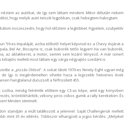
néztem az autókat, de így sem láttam mindent. Mikor délután nekem
dést, hogy melyik autó tetszik legjobban, csak hebegtem-habogtam.
róbálom összeszedni, hogy hol időztem a legtöbbet. Figyelem, szubjektív
uri ’59-es Impaláját, azóta előkelő helyet képvisel ez a Chevy évjárat a
pala, Bel Air, Biscayne is, csak buborék tetős legyen! Ha van buborék,
a, az ablakkeret, a motor, semmi sem kizáró tényező. A már ismert
 kétajtós mellett most láttam egy sárga négyajtós szedánt is.
dte a „pizzás Oldsot”. A sokat látott 1970-es Ninety Eight ugyan még
r, de így is megérdemelten vihette haza a legszebb hetvenes évek
esen hangtalanul duruzsolt a felfrissített 455.
k szóba, mindig felrémlik előttem egy C3-as képe, amit egy könyvben
yezés, krómlökhárítók, vékony piros csíkos gumik a rally kerekeken. És
ében! Minden stimmelt.
on standján a múlt találkozott a jelennel. Saját Challengerük mellett
több mint 35 év eltérés. Többször elhangzott a jogos kérdés: „Melyiket