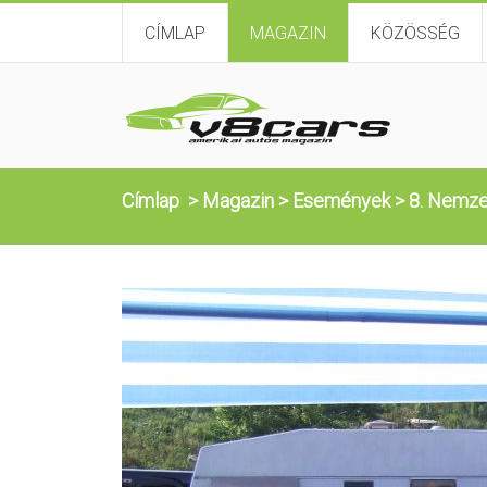
CÍMLAP
MAGAZIN
KÖZÖSSÉG
Címlap
>
Magazin
>
Események
>
8. Nemze