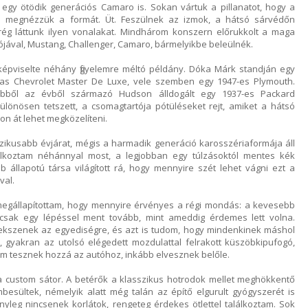
 egy ötödik generációs Camaro is. Sokan vártuk a pillanatot, hogy a
s megnézzük a formát. Üt. Feszülnek az izmok, a hátsó sárvédőn
rég láttunk ilyen vonalakat. Mindhárom konszern előrukkolt a maga
ójával, Mustang, Challenger, Camaro, bármelyikbe beleülnék.
 képviselte néhány figyelemre méltó példány. Dóka Márk standján egy
8-as Chevrolet Master De Luxe, vele szemben egy 1947-es Plymouth.
ebből az évből származó Hudson álldogált egy 1937-es Packard
ülönösen tetszett, a csomagtartója pótüléseket rejt, amiket a hátsó
on át lehet megközelíteni.
zikusabb évjárat, mégis a harmadik generáció karosszériaformája áll
lkoztam néhánnyal most, a legjobban egy túlzásoktól mentes kék
b állapotú társa világított rá, hogy mennyire szét lehet vágni ezt a
val.
megállapítottam, hogy mennyire érvényes a régi mondás: a kevesebb
csak egy lépéssel ment tovább, mint ameddig érdemes lett volna.
ekszenek az egyediségre, és azt is tudom, hogy mindenkinek máshol
, gyakran az utolsó elégedett mozdulattal felrakott küszöbkipufogó,
em tesznek hozzá az autóhoz, inkább elvesznek belőle.
 a custom sátor. A betérők a klasszikus hotrodok mellet meghökkentő
besültek, némelyik alatt még talán az építő elgurult gyógyszerét is
n tényleg nincsenek korlátok, rengeteg érdekes ötlettel találkoztam. Sok