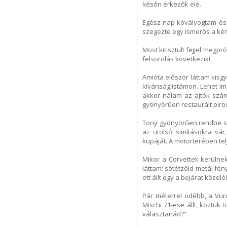
későn érkezők elé.
Egész nap kóvályogtam és 
szegezte egy ismerős a kér
Most kitisztult fejjel megp
felsorolás következik!
Amióta először láttam kisgy
kívánságlistámon. Lehet Im
akkor nálam az ajtók szám
gyönyörűen restaurált piros
Tony gyönyörűen rendbe sze
az utolsó simításokra vá
kupáját. A motorterében telj
Mikor a Corvettek kerülne
láttam: sötétzöld metál fén
ott állt egy a bejárat közel
Pár méterrel odébb, a Vurd
Mischi 71-ese állt, köztük 
választanád?”