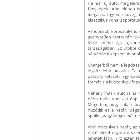
Ha már új autó, megjelent
fényképek után élőben i
megállna egy sörösüveg, 
klasszikus vonalú sportaut
Az idősebb korosztályt is
gyönyörűen restaurált ’3
Kicsit odébb egy ugyan
társaságában. Ez utóbbi k
sárvédőn kiképzett útvonal
Chargerből nem a legklass
legközelebb hozzám. Talá
példány tetszett. Egy szeb
formát is a küszöbkipufogó
Néhány másik autónál is 
néha több. Van, aki épp 
Megértem, hogy sokan tör
húzódik ez a határ. Mégis
spoiler, vagy lángok már n
Ahol nincs ilyen határ, az
építésekkel egyaránt szem
lehetett látni. :) Itt aztá